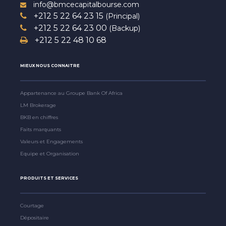
info@bmcecapitalbourse.com
+212 5 22 64 23 15
(Principal)
+212 5 22 64 23 00
(Backup)
+212 5 22 48 10 68
MIEUX NOUS CONNAITRE
Appartenance au Groupe Bank Of Africa
LM Brokerage
BKB en chiffres
Faits marquants
Valeurs et Engagements
Equipe et Organisation
PRODUITS ET SERVICES
Courtage
Dépositaire