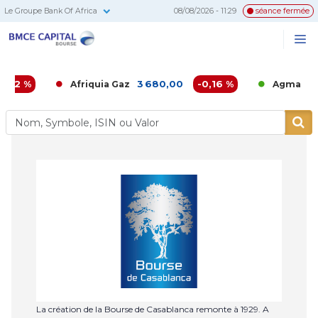
Le Groupe Bank Of Africa
08/08/2026 - 11:29
séance fermée
BMCE
Me
Recherc
Capital
Bourse
02 %
3 680,00
-0,16 %
6 8
Afriquia Gaz
Agma
La création de la Bourse de Casablanca remonte à 1929. A