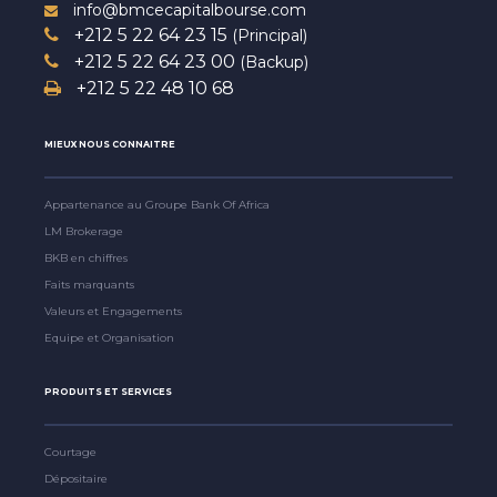
info@bmcecapitalbourse.com
+212 5 22 64 23 15
(Principal)
+212 5 22 64 23 00
(Backup)
+212 5 22 48 10 68
MIEUX NOUS CONNAITRE
Appartenance au Groupe Bank Of Africa
LM Brokerage
BKB en chiffres
Faits marquants
Valeurs et Engagements
Equipe et Organisation
PRODUITS ET SERVICES
Courtage
Dépositaire