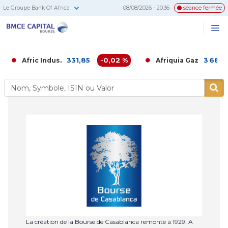
Le Groupe Bank Of Africa
08/08/2026 - 20:36
séance fermée
BMCE
Me
Recherc
Capital
Bourse
331,85
-0,02 %
3 680,00
Afric Indus.
Afriquia Gaz
La création de la Bourse de Casablanca remonte à 1929. A