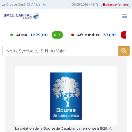
Le Groupe Bank Of Africa
08/08/2026 - 14:49
séance fermée
BMCE
Me
Recherc
Capital
Bourse
1 279,00
0 %
331,85
-0,02 
AFMA
Afric Indus.
La création de la Bourse de Casablanca remonte à 1929. A