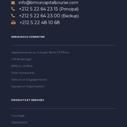
info@bmcecapitalbourse.com
+212 5 22 64 23 15
(Principal)
+212 5 22 64 23 00
(Backup)
+212 5 22 48 10 68
MIEUX NOUS CONNAITRE
Appartenance au Groupe Bank Of Africa
LM Brokerage
BKB en chiffres
Faits marquants
Valeurs et Engagements
Equipe et Organisation
PRODUITS ET SERVICES
Courtage
Dépositaire