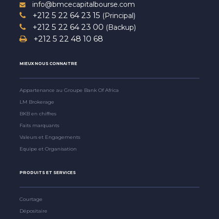
info@bmcecapitalbourse.com
+212 5 22 64 23 15
(Principal)
+212 5 22 64 23 00
(Backup)
+212 5 22 48 10 68
MIEUX NOUS CONNAITRE
Appartenance au Groupe Bank Of Africa
LM Brokerage
BKB en chiffres
Faits marquants
Valeurs et Engagements
Equipe et Organisation
PRODUITS ET SERVICES
Courtage
Dépositaire