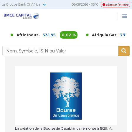
Le Groupe Bank Of Africa
06/08/2026 - 05:10
séance fermée
BMCE
Me
Recherc
Capital
Bourse
331,95
0,02 %
3 700,
Afric Indus.
Afriquia Gaz
La création de la Bourse de Casablanca remonte à 1929. A