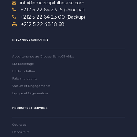
info@bmcecapitalbourse.com
+212 5 22 64 23 15
(Principal)
+212 5 22 64 23 00
(Backup)
+212 5 22 48 10 68
MIEUX NOUS CONNAITRE
Appartenance au Groupe Bank Of Africa
LM Brokerage
BKB en chiffres
Faits marquants
Valeurs et Engagements
Equipe et Organisation
PRODUITS ET SERVICES
Courtage
Dépositaire