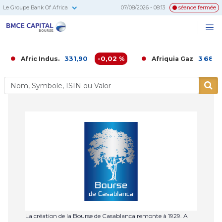
Le Groupe Bank Of Africa
07/08/2026 - 08:13
séance fermée
BMCE
Me
Recherc
Capital
Bourse
331,90
-0,02 %
3 686,00
Afric Indus.
Afriquia Gaz
La création de la Bourse de Casablanca remonte à 1929. A