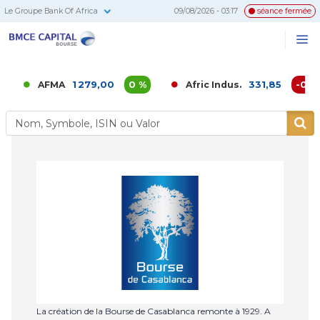
Le Groupe Bank Of Africa
09/08/2026 - 03:17
séance fermée
BMCE
Me
Recherc
Capital
Bourse
1 279,00
0 %
331,85
-0,02 
AFMA
Afric Indus.
La création de la Bourse de Casablanca remonte à 1929. A