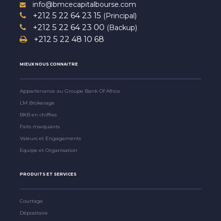
info@bmcecapitalbourse.com
+212 5 22 64 23 15
(Principal)
+212 5 22 64 23 00
(Backup)
+212 5 22 48 10 68
MIEUX NOUS CONNAITRE
Appartenance au Groupe Bank Of Africa
LM Brokerage
BKB en chiffres
Faits marquants
Valeurs et Engagements
Equipe et Organisation
PRODUITS ET SERVICES
Courtage
Dépositaire