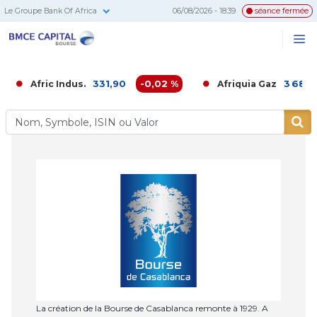
Le Groupe Bank Of Africa
06/08/2026 - 18:39
séance fermée
BMCE
Me
Recherc
Capital
Bourse
331,90
-0,02 %
3 686,0
Afric Indus.
Afriquia Gaz
La création de la Bourse de Casablanca remonte à 1929. A