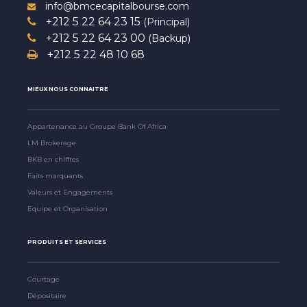
info@bmcecapitalbourse.com
+212 5 22 64 23 15
(Principal)
+212 5 22 64 23 00
(Backup)
+212 5 22 48 10 68
MIEUX NOUS CONNAITRE
Appartenance au Groupe Bank Of Africa
LM Brokerage
BKB en chiffres
Faits marquants
Valeurs et Engagements
Equipe et Organisation
PRODUITS ET SERVICES
Courtage
Dépositaire