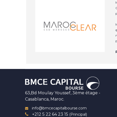
M
C
p
M
q
n
p
63,Bd Moulay Youssef, 3ème étage -
Casablanca, Maroc.
info@bmcecapitalbourse.com
+212 5 22 64 23 15
(Principal)