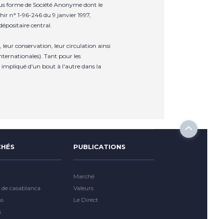
sous forme de Société Anonyme dont le
hir n° 1-96-246 du 9 janvier 1997,
épositaire central.
leur conservation, leur circulation ainsi
nternationales). Tant pour les
impliqué d'un bout à l'autre dans la
HÉS
PUBLICATIONS
Marché
 de casablanca
Valeurs
ns
Le Direct
s