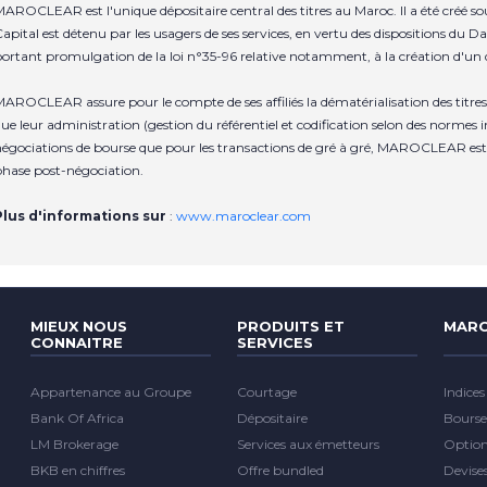
AROCLEAR est l'unique dépositaire central des titres au Maroc. Il a été créé 
apital est détenu par les usagers de ses services, en vertu des dispositions du Da
ortant promulgation de la loi n°35-96 relative notamment, à la création d'un d
AROCLEAR assure pour le compte de ses affiliés la dématérialisation des titres, 
ue leur administration (gestion du référentiel et codification selon des normes i
égociations de bourse que pour les transactions de gré à gré, MAROCLEAR est 
hase post-négociation.
Plus d'informations sur
:
www.maroclear.com
MIEUX NOUS
PRODUITS ET
MARC
CONNAITRE
SERVICES
Appartenance au Groupe
Courtage
Indices
Bank Of Africa
Dépositaire
Bourse
LM Brokerage
Services aux émetteurs
Optio
BKB en chiffres
Offre bundled
Devise