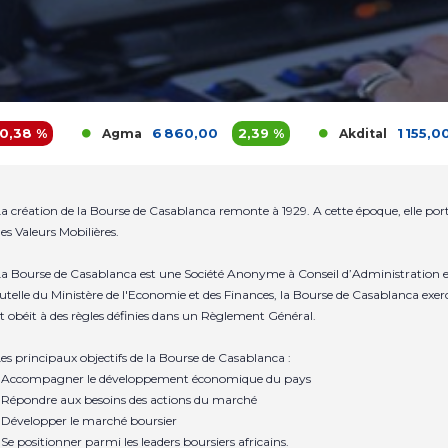
%
6 860,00
2,39 %
1 155,00
1,3
Agma
Akdital
a création de la Bourse de Casablanca remonte à 1929. A cette époque, elle po
es Valeurs Mobilières.
a Bourse de Casablanca est une Société Anonyme à Conseil d’Administration et
utelle du Ministère de l'Economie et des Finances, la Bourse de Casablanca exer
t obéit à des règles définies dans un Règlement Général.
es principaux objectifs de la Bourse de Casablanca :
 Accompagner le développement économique du pays
 Répondre aux besoins des actions du marché
 Développer le marché boursier
 Se positionner parmi les leaders boursiers africains.