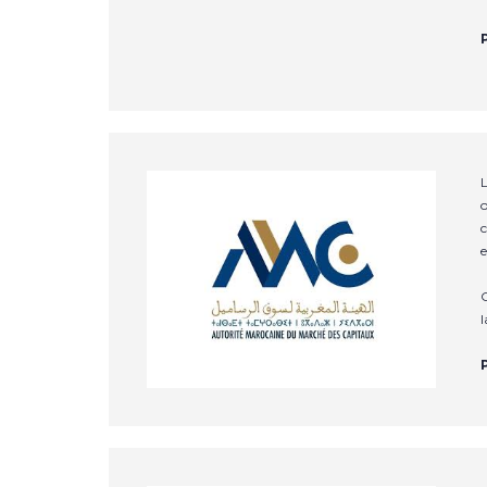
L
o
c
e
C
l