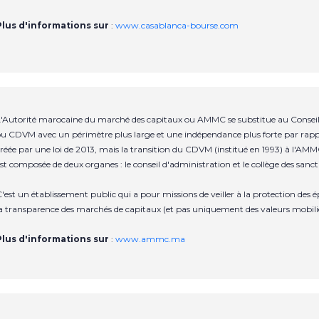
Plus d'informations sur
:
www.casablanca-bourse.com
'Autorité marocaine du marché des capitaux ou AMMC se substitue au Conseil 
u CDVM avec un périmètre plus large et une indépendance plus forte par rapp
réée par une loi de 2013, mais la transition du CDVM (institué en 1993) à l
st composée de deux organes : le conseil d'administration et le collège des sanct
'est un établissement public qui a pour missions de veiller à la protection de
a transparence des marchés de capitaux (et pas uniquement des valeurs mobili
Plus d'informations sur
:
www.ammc.ma