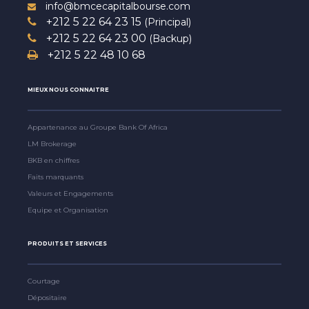
info@bmcecapitalbourse.com
+212 5 22 64 23 15
(Principal)
+212 5 22 64 23 00
(Backup)
+212 5 22 48 10 68
MIEUX NOUS CONNAITRE
Appartenance au Groupe Bank Of Africa
LM Brokerage
BKB en chiffres
Faits marquants
Valeurs et Engagements
Equipe et Organisation
PRODUITS ET SERVICES
Courtage
Dépositaire