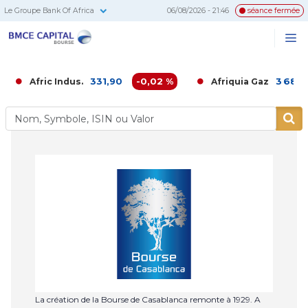
Le Groupe Bank Of Africa
06/08/2026 - 21:46
séance fermée
BMCE
Me
Recherc
Capital
Bourse
331,90
-0,02 %
3 686,0
Afric Indus.
Afriquia Gaz
La création de la Bourse de Casablanca remonte à 1929. A