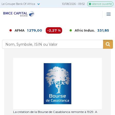
Le Groupe Bank Of Africa
10/08/2026 - 09:52
séance ouverte
BMCE
Me
Recherc
Capital
Bourse
1 279,00
-2,27 %
331,85
0 
AFMA
Afric Indus.
La création de la Bourse de Casablanca remonte à 1929. A