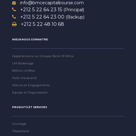
info@bmcecapitalbourse.com
+212 5 22 64 23 15
(Principal)
+212 5 22 64 23 00
(Backup)
+212 5 22 48 10 68
MIEUX NOUS CONNAITRE
Appartenance au Groupe Bank Of Africa
LM Brokerage
BKB en chiffres
Faits marquants
Valeurs et Engagements
Equipe et Organisation
PRODUITS ET SERVICES
Courtage
Dépositaire