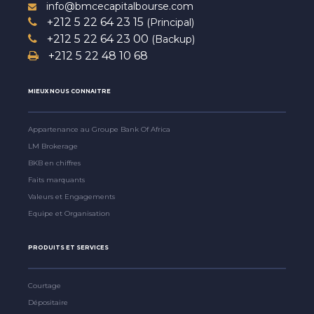
info@bmcecapitalbourse.com
+212 5 22 64 23 15
(Principal)
+212 5 22 64 23 00
(Backup)
+212 5 22 48 10 68
MIEUX NOUS CONNAITRE
Appartenance au Groupe Bank Of Africa
LM Brokerage
BKB en chiffres
Faits marquants
Valeurs et Engagements
Equipe et Organisation
PRODUITS ET SERVICES
Courtage
Dépositaire