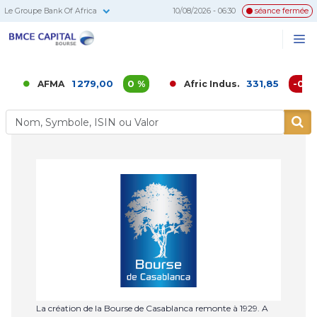
Le Groupe Bank Of Africa
10/08/2026 - 06:30
séance fermée
BMCE
Me
Recherc
Capital
Bourse
1 279,00
0 %
331,85
-0,02 
AFMA
Afric Indus.
La création de la Bourse de Casablanca remonte à 1929. A