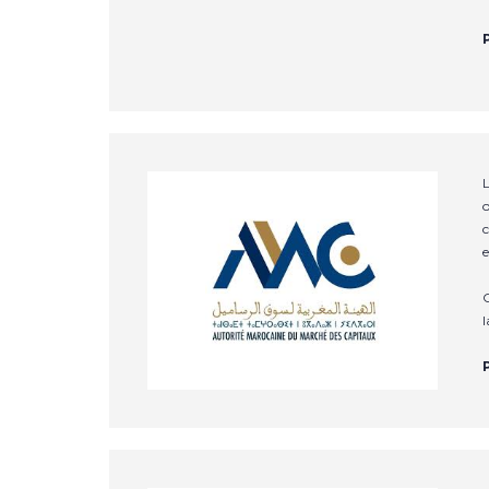
L
o
c
e
C
l