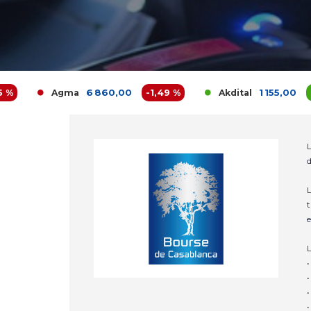
6 860,00
-1,49 %
1 155,00
0,61 
Agma
Akdital
L
d
L
t
e
L
•
•
•
•