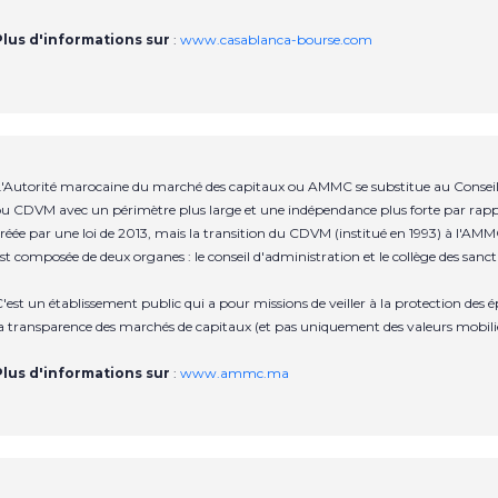
Plus d'informations sur
:
www.casablanca-bourse.com
'Autorité marocaine du marché des capitaux ou AMMC se substitue au Conseil 
u CDVM avec un périmètre plus large et une indépendance plus forte par rapp
réée par une loi de 2013, mais la transition du CDVM (institué en 1993) à l
st composée de deux organes : le conseil d'administration et le collège des sanct
'est un établissement public qui a pour missions de veiller à la protection de
a transparence des marchés de capitaux (et pas uniquement des valeurs mobili
Plus d'informations sur
:
www.ammc.ma