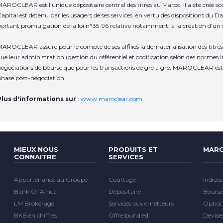
AROCLEAR est l'unique dépositaire central des titres au Maroc. Il a été créé 
apital est détenu par les usagers de ses services, en vertu des dispositions du Da
ortant promulgation de la loi n°35-96 relative notamment, à la création d'un d
AROCLEAR assure pour le compte de ses affiliés la dématérialisation des titres, 
ue leur administration (gestion du référentiel et codification selon des normes i
égociations de bourse que pour les transactions de gré à gré, MAROCLEAR est 
hase post-négociation.
Plus d'informations sur
:
www.maroclear.com
MIEUX NOUS
PRODUITS ET
MARC
CONNAITRE
SERVICES
Appartenance au Groupe
Courtage
Indices
Bank Of Africa
Dépositaire
Bourse
LM Brokerage
Services aux émetteurs
Optio
BKB en chiffres
Offre bundled
Devise