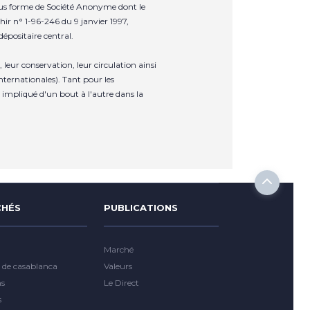
sous forme de Société Anonyme dont le
hir n° 1-96-246 du 9 janvier 1997,
épositaire central.
leur conservation, leur circulation ainsi
nternationales). Tant pour les
impliqué d'un bout à l'autre dans la
HÉS
PUBLICATIONS
Marché
 de casablanca
Valeurs
ns
Le Direct
s