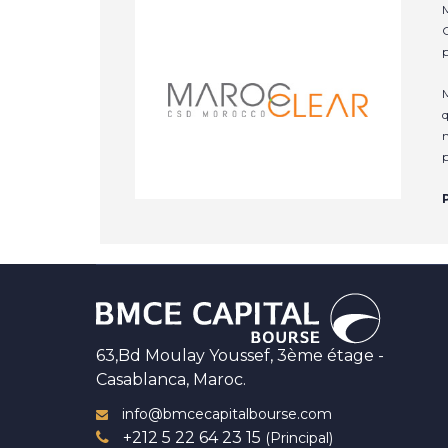
M
C
p
M
q
n
p
63,Bd Moulay Youssef, 3ème étage -
Casablanca, Maroc.
info@bmcecapitalbourse.com
+212 5 22 64 23 15
(Principal)