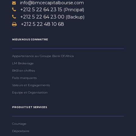
info@bmcecapitalbourse.com
+212 5 22 64 23 15
(Principal)
+212 5 22 64 23 00
(Backup)
+212 5 22 48 10 68
MIEUX NOUS CONNAITRE
Appartenance au Groupe Bank Of Africa
LM Brokerage
BKB en chiffres
Faits marquants
Valeurs et Engagements
Equipe et Organisation
PRODUITS ET SERVICES
Courtage
Dépositaire