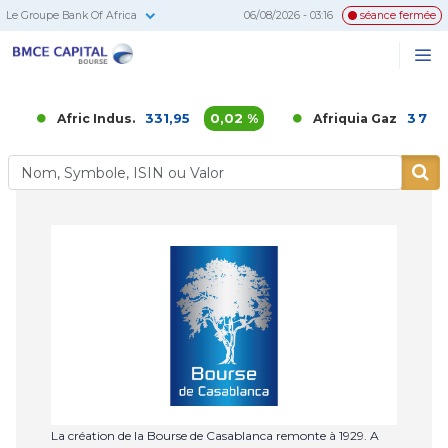
Le Groupe Bank Of Africa
06/08/2026 - 03:16
séance fermée
BMCE
Me
Recherc
Capital
Bourse
331,95
0,02 %
3 700,0
Afric Indus.
Afriquia Gaz
La création de la Bourse de Casablanca remonte à 1929. A