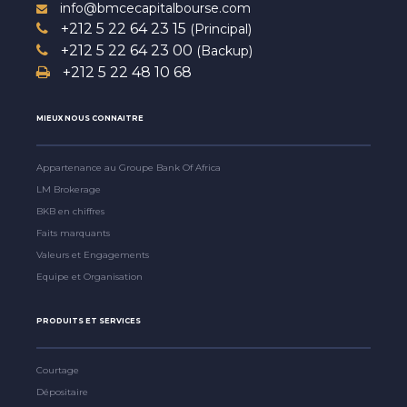
info@bmcecapitalbourse.com
+212 5 22 64 23 15
(Principal)
+212 5 22 64 23 00
(Backup)
+212 5 22 48 10 68
MIEUX NOUS CONNAITRE
Appartenance au Groupe Bank Of Africa
LM Brokerage
BKB en chiffres
Faits marquants
Valeurs et Engagements
Equipe et Organisation
PRODUITS ET SERVICES
Courtage
Dépositaire