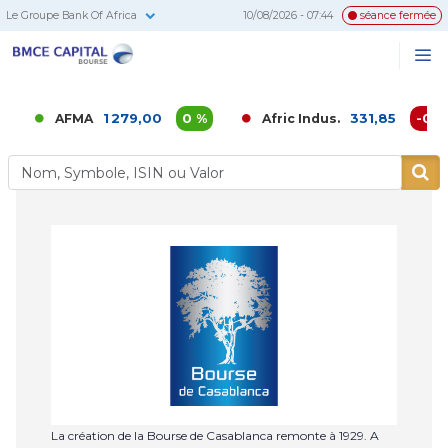
Le Groupe Bank Of Africa
10/08/2026 - 07:44
séance fermée
BMCE
Me
Recherc
Capital
Bourse
1 279,00
0 %
331,85
-0,02 
AFMA
Afric Indus.
La création de la Bourse de Casablanca remonte à 1929. A