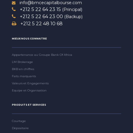
info@bmcecapitalbourse.com
+212 5 22 64 23 15
(Principal)
+212 5 22 64 23 00
(Backup)
+212 5 22 48 10 68
MIEUX NOUS CONNAITRE
Appartenance au Groupe Bank Of Africa
LM Brokerage
BKB en chiffres
Faits marquants
Valeurs et Engagements
Equipe et Organisation
PRODUITS ET SERVICES
Courtage
Dépositaire