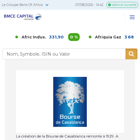
Le Groupe Bank Of Africa
07/08/2026 - 14:42
séance ouverte
BMCE
Me
Recherc
Capital
Bourse
331,90
0 %
3 686,00
Afric Indus.
Afriquia Gaz
La création de la Bourse de Casablanca remonte à 1929. A