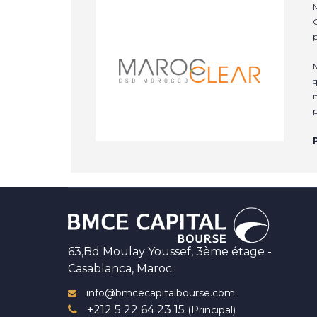
M
C
p
M
q
n
p
63,Bd Moulay Youssef, 3ème étage -
Casablanca, Maroc.
info@bmcecapitalbourse.com
+212 5 22 64 23 15
(Principal)