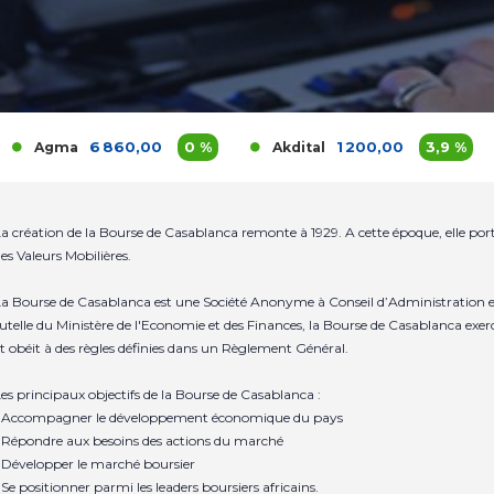
6 860,00
0 %
1 200,00
3,9 %
gma
Akdital
Al
a création de la Bourse de Casablanca remonte à 1929. A cette époque, elle po
es Valeurs Mobilières.
a Bourse de Casablanca est une Société Anonyme à Conseil d’Administration et
utelle du Ministère de l'Economie et des Finances, la Bourse de Casablanca exer
t obéit à des règles définies dans un Règlement Général.
es principaux objectifs de la Bourse de Casablanca :
 Accompagner le développement économique du pays
 Répondre aux besoins des actions du marché
 Développer le marché boursier
 Se positionner parmi les leaders boursiers africains.