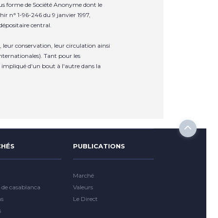
sous forme de Société Anonyme dont le
hir n° 1-96-246 du 9 janvier 1997,
épositaire central.
leur conservation, leur circulation ainsi
nternationales). Tant pour les
impliqué d'un bout à l'autre dans la
HÉS
PUBLICATIONS
Marché
 de casablanca
Valeurs
ns
Le Direct
s