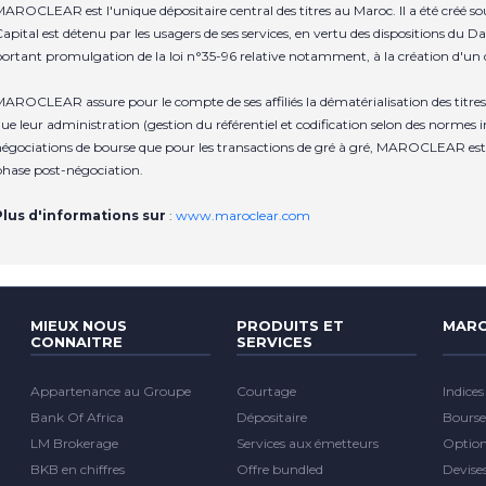
AROCLEAR est l'unique dépositaire central des titres au Maroc. Il a été créé 
apital est détenu par les usagers de ses services, en vertu des dispositions du Da
ortant promulgation de la loi n°35-96 relative notamment, à la création d'un d
AROCLEAR assure pour le compte de ses affiliés la dématérialisation des titres, 
ue leur administration (gestion du référentiel et codification selon des normes i
égociations de bourse que pour les transactions de gré à gré, MAROCLEAR est 
hase post-négociation.
Plus d'informations sur
:
www.maroclear.com
MIEUX NOUS
PRODUITS ET
MARC
CONNAITRE
SERVICES
Appartenance au Groupe
Courtage
Indices
Bank Of Africa
Dépositaire
Bourse
LM Brokerage
Services aux émetteurs
Optio
BKB en chiffres
Offre bundled
Devise