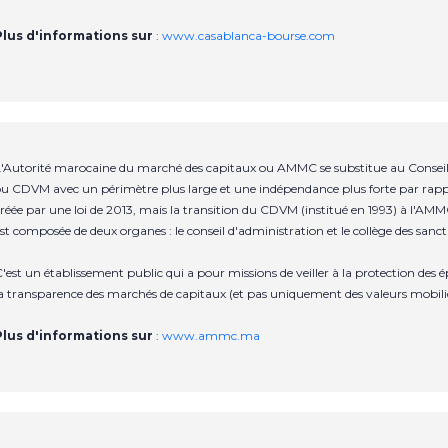
Plus d'informations sur
:
www.casablanca-bourse.com
'Autorité marocaine du marché des capitaux ou AMMC se substitue au Conseil 
u CDVM avec un périmètre plus large et une indépendance plus forte par rapp
réée par une loi de 2013, mais la transition du CDVM (institué en 1993) à l
st composée de deux organes : le conseil d'administration et le collège des sanct
'est un établissement public qui a pour missions de veiller à la protection de
a transparence des marchés de capitaux (et pas uniquement des valeurs mobili
Plus d'informations sur
:
www.ammc.ma