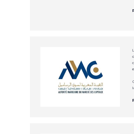
L
o
c
e
C
l