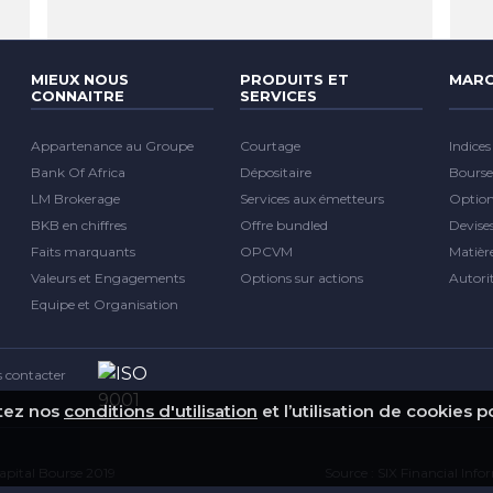
MIEUX NOUS
PRODUITS ET
MARC
CONNAITRE
SERVICES
Appartenance au Groupe
Courtage
Indices
Bank Of Africa
Dépositaire
Bourse
LM Brokerage
Services aux émetteurs
Optio
BKB en chiffres
Offre bundled
Devise
Faits marquants
OPCVM
Matièr
Valeurs et Engagements
Options sur actions
Autori
Equipe et Organisation
 contacter
ptez nos
conditions d'utilisation
et l’utilisation de cookies 
pital Bourse 2019
Source : SIX Financial Inf