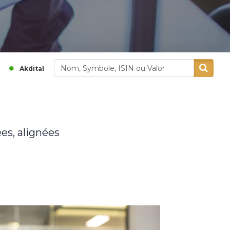
1 155,00
1,32 %
380,00
0,8 %
tal
Alliances
es, alignées