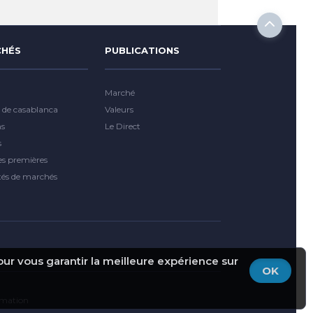
HÉS
PUBLICATIONS
Marché
 de casablanca
Valeurs
ns
Le Direct
s
es premières
tés de marchés
pour vous garantir la meilleure expérience sur
OK
ormation