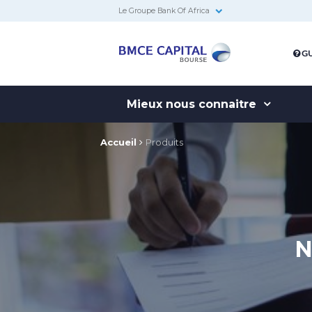
Le Groupe Bank Of Africa
BMCE
GU
Capital
Bourse
Mieux nous connaitre
Accueil
Produits
N