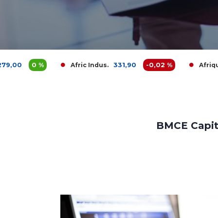
0 %
331,90
-0,02 %
3
Afric Indus.
Afriquia Gaz
BMCE Capit