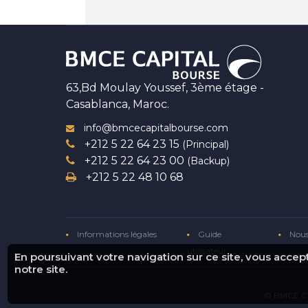
63,Bd Moulay Youssef, 3ème étage -
Casablanca, Maroc.
info@bmcecapitalbourse.com
+212 5 22 64 23 15
(Principal)
+212 5 22 64 23 00
(Backup)
+212 5 22 48 10 68
Informations légales
Guide
Nous
utilisateur
En poursuivant votre navigation sur ce site, vous acce
notre site.
© BMCE Ca