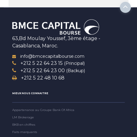
63,Bd Moulay Youssef, 3ème étage -
Casablanca, Maroc.
info@bmcecapitalbourse.com
+212 5 22 64 23 15
(Principal)
+212 5 22 64 23 00
(Backup)
+212 5 22 48 10 68
MIEUX NOUS CONNAITRE
Appartenance au Groupe Bank Of Africa
LM Brokerage
BKB en chiffres
Faits marquants