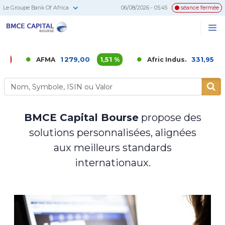
Le Groupe Bank Of Africa
06/08/2026 - 05:45
séance fermée
BMCE
Me
Recherc
Capital
Bourse
1 279,00
1,51 %
331,95
0,02 %
AFMA
Afric Indus.
BMCE Capital Bourse
propose des
solutions personnalisées, alignées
aux meilleurs standards
internationaux.