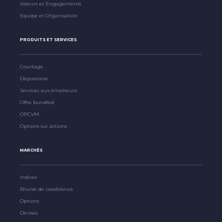
Valeurs et Engagements
Equipe et Organisation
PRODUITS ET SERVICES
Courtage
Dépositaire
Services aux émetteurs
Offre bundled
OPCVM
Options sur actions
MARCHÉS
Indices
Bourse de casablanca
Options
Devises