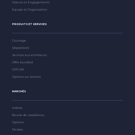
Valeurs et Engagements
Equipe et Organisation
PRODUITS ET SERVICES
Courtage
Dépositaire
Services aux émetteurs
Offre bundled
OPCVM
Options sur actions
MARCHÉS
Indices
Bourse de casablanca
Options
Devises