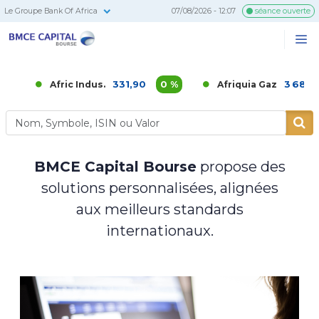
Le Groupe Bank Of Africa
07/08/2026 - 12:07
séance ouverte
BMCE
Me
Recherc
Capital
Bourse
331,90
0 %
3 686,00
0
Afric Indus.
Afriquia Gaz
BMCE Capital Bourse
propose des
solutions personnalisées, alignées
aux meilleurs standards
internationaux.