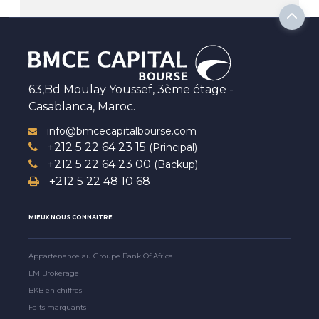
63,Bd Moulay Youssef, 3ème étage -
Casablanca, Maroc.
info@bmcecapitalbourse.com
+212 5 22 64 23 15
(Principal)
+212 5 22 64 23 00
(Backup)
+212 5 22 48 10 68
MIEUX NOUS CONNAITRE
Appartenance au Groupe Bank Of Africa
LM Brokerage
BKB en chiffres
Faits marquants