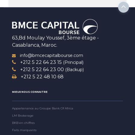
63,Bd Moulay Youssef, 3ème étage -
Casablanca, Maroc.
info@bmcecapitalbourse.com
+212 5 22 64 23 15
(Principal)
+212 5 22 64 23 00
(Backup)
+212 5 22 48 10 68
MIEUX NOUS CONNAITRE
Appartenance au Groupe Bank Of Africa
LM Brokerage
BKB en chiffres
Faits marquants