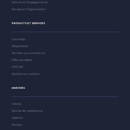
Valeurs et Engagements
Equipe et Organisation
PRODUITS ET SERVICES
Courtage
Dépositaire
Services aux émetteurs
Offre bundled
OPCVM
Options sur actions
MARCHÉS
Indices
Bourse de casablanca
Options
Devises