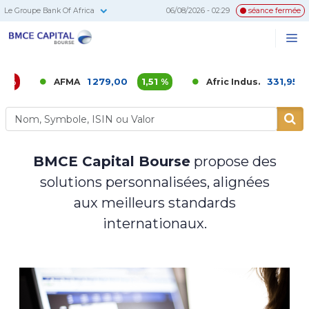
Le Groupe Bank Of Africa
06/08/2026 - 02:29
séance fermée
BMCE
Me
Recherc
Capital
Bourse
1 279,00
1,51 %
331,95
0,02 
AFMA
Afric Indus.
BMCE Capital Bourse
propose des
solutions personnalisées, alignées
aux meilleurs standards
internationaux.