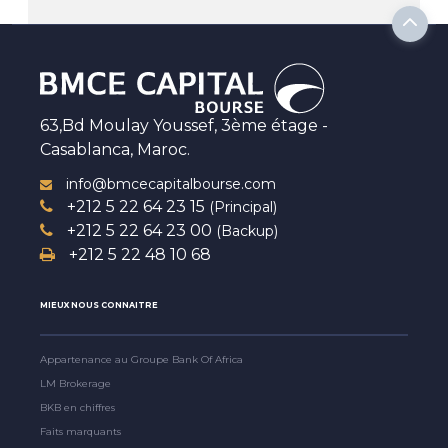
63,Bd Moulay Youssef, 3ème étage -
Casablanca, Maroc.
info@bmcecapitalbourse.com
+212 5 22 64 23 15
(Principal)
+212 5 22 64 23 00
(Backup)
+212 5 22 48 10 68
MIEUX NOUS CONNAITRE
Appartenance au Groupe Bank Of Africa
LM Brokerage
BKB en chiffres
Faits marquants