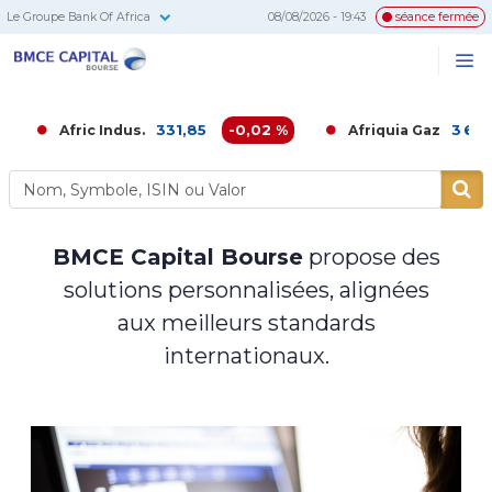
Le Groupe Bank Of Africa
08/08/2026 - 19:43
séance fermée
BMCE
Me
Recherc
Capital
Bourse
331,85
-0,02 %
3 680,00
Afric Indus.
Afriquia Gaz
BMCE Capital Bourse
propose des
solutions personnalisées, alignées
aux meilleurs standards
internationaux.