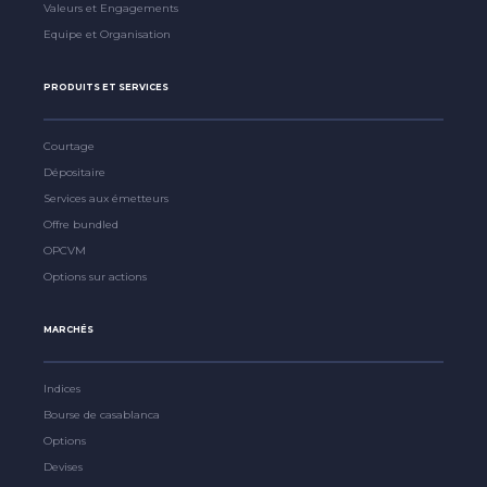
Valeurs et Engagements
Equipe et Organisation
PRODUITS ET SERVICES
Courtage
Dépositaire
Services aux émetteurs
Offre bundled
OPCVM
Options sur actions
MARCHÉS
Indices
Bourse de casablanca
Options
Devises