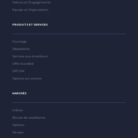
Valeurs et Engagements
Equipe et Organisation
PRODUITS ET SERVICES
Courtage
Dépositaire
Services aux émetteurs
Offre bundled
OPCVM
Options sur actions
MARCHÉS
Indices
Bourse de casablanca
Options
Devises