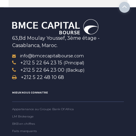
63,Bd Moulay Youssef, 3ème étage -
Casablanca, Maroc.
info@bmcecapitalbourse.com
+212 5 22 64 23 15
(Principal)
+212 5 22 64 23 00
(Backup)
+212 5 22 48 10 68
MIEUX NOUS CONNAITRE
Appartenance au Groupe Bank Of Africa
LM Brokerage
BKB en chiffres
Faits marquants