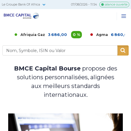
Le Groupe Bank Of Africa
07/08/2026 - 11:54
séance ouverte
BMCE
Me
Recherc
Capital
Bourse
3 686,00
0 %
6 860,00
-1,4
Afriquia Gaz
Agma
BMCE Capital Bourse
propose des
solutions personnalisées, alignées
aux meilleurs standards
internationaux.