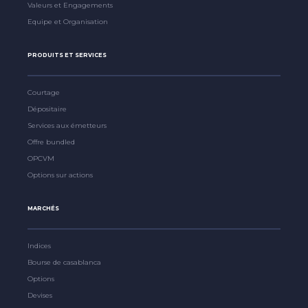
Valeurs et Engagements
Equipe et Organisation
PRODUITS ET SERVICES
Courtage
Dépositaire
Services aux émetteurs
Offre bundled
OPCVM
Options sur actions
MARCHÉS
Indices
Bourse de casablanca
Options
Devises