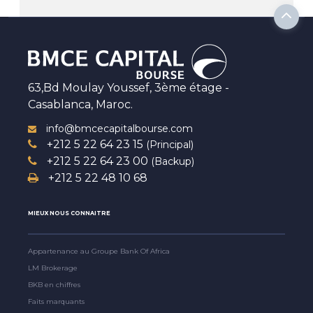
63,Bd Moulay Youssef, 3ème étage -
Casablanca, Maroc.
info@bmcecapitalbourse.com
+212 5 22 64 23 15
(Principal)
+212 5 22 64 23 00
(Backup)
+212 5 22 48 10 68
MIEUX NOUS CONNAITRE
Appartenance au Groupe Bank Of Africa
LM Brokerage
BKB en chiffres
Faits marquants