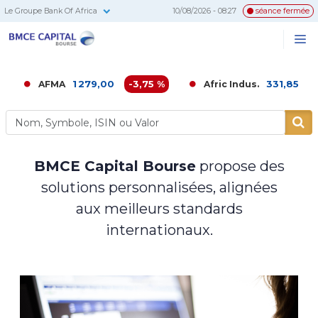
Le Groupe Bank Of Africa
10/08/2026 - 08:27
séance fermée
BMCE
Me
Recherc
Capital
Bourse
1 279,00
-3,75 %
331,85
-1,42 %
AFMA
Afric Indus.
BMCE Capital Bourse
propose des
solutions personnalisées, alignées
aux meilleurs standards
internationaux.