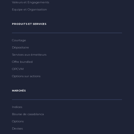
Valeurs et Engagements
Equipe et Organisation
PRODUITS ET SERVICES
Courtage
Dépositaire
Services aux émetteurs
Offre bundled
OPCVM
Options sur actions
MARCHÉS
Indices
Bourse de casablanca
Options
Devises