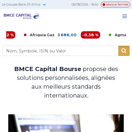
Le Groupe Bank Of Africa
06/08/2026 - 18:44
séance fermée
BMCE
Me
Recherc
Capital
Bourse
3 686,00
-0,38 %
6 860,
Afriquia Gaz
Agma
BMCE Capital Bourse
propose des
solutions personnalisées, alignées
aux meilleurs standards
internationaux.