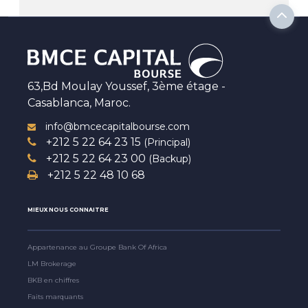
63,Bd Moulay Youssef, 3ème étage -
Casablanca, Maroc.
info@bmcecapitalbourse.com
+212 5 22 64 23 15
(Principal)
+212 5 22 64 23 00
(Backup)
+212 5 22 48 10 68
MIEUX NOUS CONNAITRE
Appartenance au Groupe Bank Of Africa
LM Brokerage
BKB en chiffres
Faits marquants