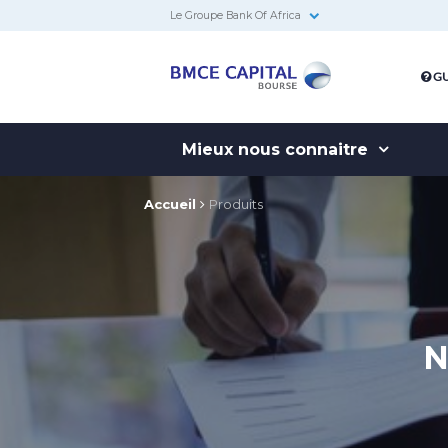
Le Groupe Bank Of Africa
BMCE
GU
Capital
Bourse
Mieux nous connaitre
Accueil
Produits
N