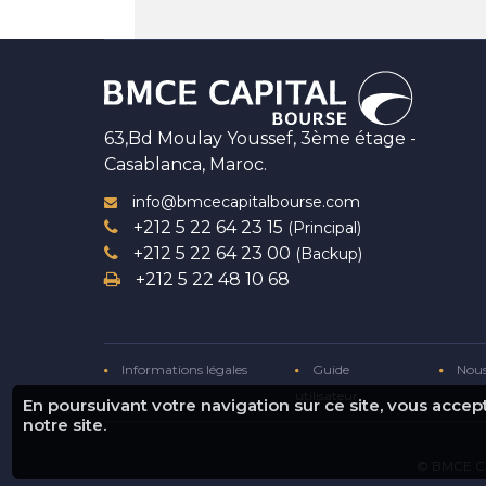
63,Bd Moulay Youssef, 3ème étage -
Casablanca, Maroc.
info@bmcecapitalbourse.com
+212 5 22 64 23 15
(Principal)
+212 5 22 64 23 00
(Backup)
+212 5 22 48 10 68
Informations légales
Guide
Nous
utilisateur
En poursuivant votre navigation sur ce site, vous acce
notre site.
© BMCE Ca