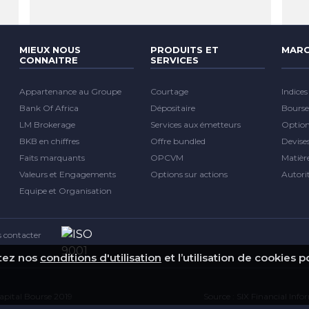
MIEUX NOUS
PRODUITS ET
MARC
CONNAITRE
SERVICES
Appartenance au Groupe
Courtage
Indices
Bank Of Africa
Dépositaire
Bourse
LM Brokerage
Services aux émetteurs
Optio
BKB en chiffres
Offre bundled
Devise
Faits marquants
OPCVM
Matièr
Valeurs et Engagements
Options sur actions
Autori
Equipe et Organisation
 contacter
ptez nos
conditions d'utilisation
et l’utilisation de cookies 
pital Bourse 2019
Source : SIX Financial Inf