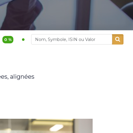
1 200,00
3,9 %
400,00
5,26 %
Akdital
Alliances
es, alignées