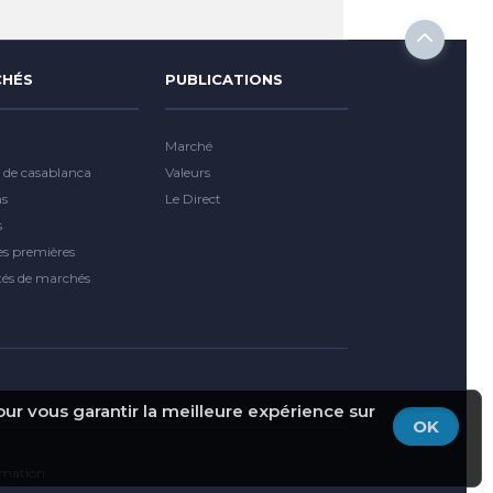
HÉS
PUBLICATIONS
Marché
 de casablanca
Valeurs
ns
Le Direct
s
es premières
tés de marchés
pour vous garantir la meilleure expérience sur
OK
ormation