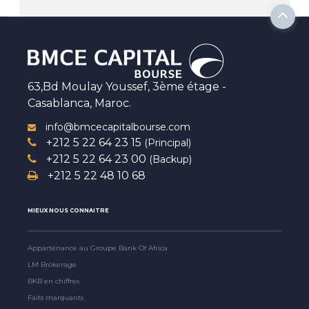
63,Bd Moulay Youssef, 3ème étage -
Casablanca, Maroc.
info@bmcecapitalbourse.com
+212 5 22 64 23 15
(Principal)
+212 5 22 64 23 00
(Backup)
+212 5 22 48 10 68
MIEUX NOUS CONNAITRE
Appartenance au Groupe Bank Of Africa
LM Brokerage
BKB en chiffres
Faits marquants