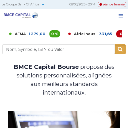
Le Groupe Bank Of Africa
08/08/2026 - 20:14
séance fermée
BMCE
Me
Recherc
Capital
Bourse
1 279,00
0 %
331,85
-0,02 %
AFMA
Afric Indus.
BMCE Capital Bourse
propose des
solutions personnalisées, alignées
aux meilleurs standards
internationaux.