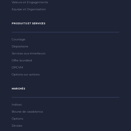
Valeurs et Engagements
Equipe et Organisation
PRODUITS ET SERVICES
Courtage
Dépositaire
Services aux émetteurs
Offre bundled
OPCVM
Options sur actions
MARCHÉS
Indices
Bourse de casablanca
Options
Devises