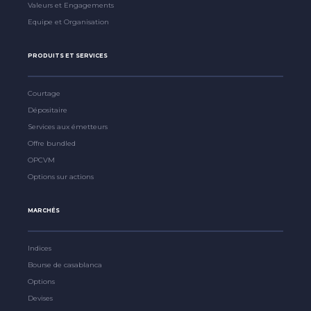
Valeurs et Engagements
Equipe et Organisation
PRODUITS ET SERVICES
Courtage
Dépositaire
Services aux émetteurs
Offre bundled
OPCVM
Options sur actions
MARCHÉS
Indices
Bourse de casablanca
Options
Devises