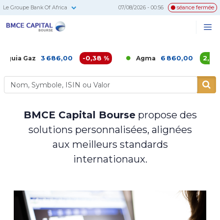
Le Groupe Bank Of Africa
07/08/2026 - 00:56
séance fermée
BMCE
Me
Recherc
Capital
Bourse
3 686,00
-0,38 %
6 860,00
2,39 %
iquia Gaz
Agma
BMCE Capital Bourse
propose des
solutions personnalisées, alignées
aux meilleurs standards
internationaux.