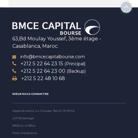
63,Bd Moulay Youssef, 3ème étage -
Casablanca, Maroc.
info@bmcecapitalbourse.com
+212 5 22 64 23 15
(Principal)
+212 5 22 64 23 00
(Backup)
+212 5 22 48 10 68
MIEUX NOUS CONNAITRE
Appartenance au Groupe Bank Of Africa
LM Brokerage
BKB en chiffres
Faits marquants