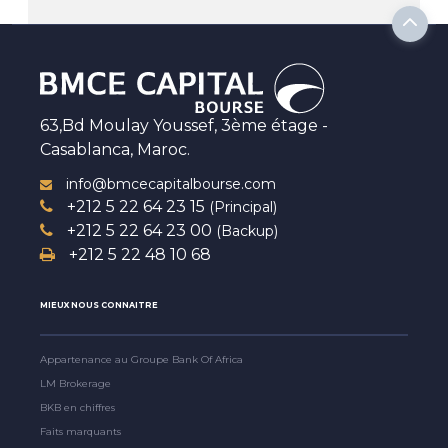
63,Bd Moulay Youssef, 3ème étage -
Casablanca, Maroc.
info@bmcecapitalbourse.com
+212 5 22 64 23 15
(Principal)
+212 5 22 64 23 00
(Backup)
+212 5 22 48 10 68
MIEUX NOUS CONNAITRE
Appartenance au Groupe Bank Of Africa
LM Brokerage
BKB en chiffres
Faits marquants