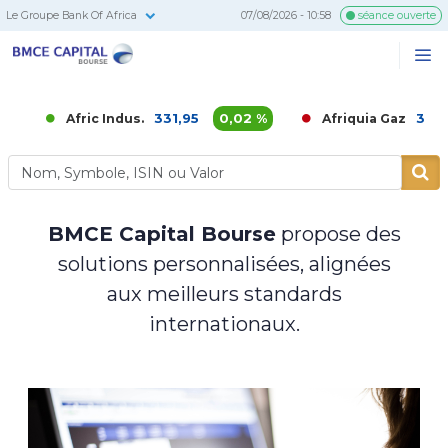
Le Groupe Bank Of Africa
07/08/2026 - 10:58
séance ouverte
BMCE
Me
Recherc
Capital
Bourse
331,95
0,02 %
3 652,00
Afric Indus.
Afriquia Gaz
BMCE Capital Bourse
propose des
solutions personnalisées, alignées
aux meilleurs standards
internationaux.