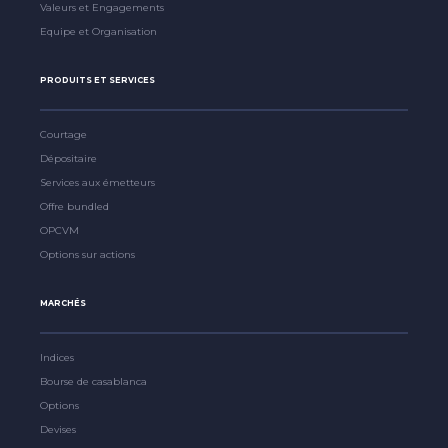
Valeurs et Engagements
Equipe et Organisation
PRODUITS ET SERVICES
Courtage
Dépositaire
Services aux émetteurs
Offre bundled
OPCVM
Options sur actions
MARCHÉS
Indices
Bourse de casablanca
Options
Devises