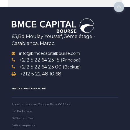
63,Bd Moulay Youssef, 3ème étage -
Casablanca, Maroc.
info@bmcecapitalbourse.com
+212 5 22 64 23 15
(Principal)
+212 5 22 64 23 00
(Backup)
+212 5 22 48 10 68
MIEUX NOUS CONNAITRE
Appartenance au Groupe Bank Of Africa
LM Brokerage
BKB en chiffres
Faits marquants