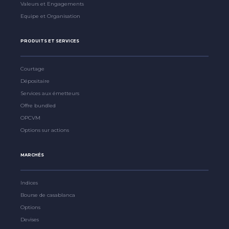
Valeurs et Engagements
Equipe et Organisation
PRODUITS ET SERVICES
Courtage
Dépositaire
Services aux émetteurs
Offre bundled
OPCVM
Options sur actions
MARCHÉS
Indices
Bourse de casablanca
Options
Devises