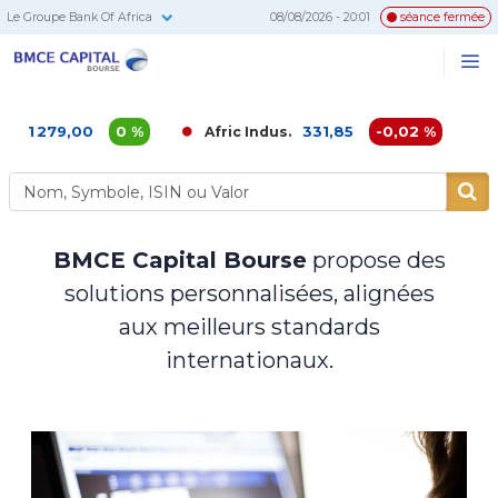
Le Groupe Bank Of Africa
08/08/2026 - 20:01
séance fermée
BMCE
Me
Recherc
Capital
Bourse
279,00
0 %
331,85
-0,02 %
Afric Indus.
Afriqu
BMCE Capital Bourse
propose des
solutions personnalisées, alignées
aux meilleurs standards
internationaux.