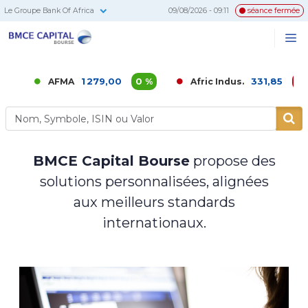
Le Groupe Bank Of Africa
09/08/2026 - 09:11
séance fermée
BMCE
Me
Recherc
Capital
Bourse
1 279,00
0 %
331,85
-0,02 %
AFMA
Afric Indus.
BMCE Capital Bourse
propose des
solutions personnalisées, alignées
aux meilleurs standards
internationaux.