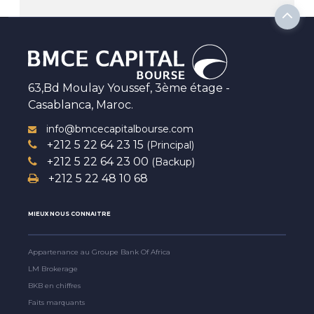
63,Bd Moulay Youssef, 3ème étage -
Casablanca, Maroc.
info@bmcecapitalbourse.com
+212 5 22 64 23 15
(Principal)
+212 5 22 64 23 00
(Backup)
+212 5 22 48 10 68
MIEUX NOUS CONNAITRE
Appartenance au Groupe Bank Of Africa
LM Brokerage
BKB en chiffres
Faits marquants