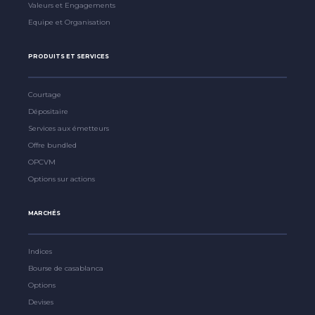
Valeurs et Engagements
Equipe et Organisation
PRODUITS ET SERVICES
Courtage
Dépositaire
Services aux émetteurs
Offre bundled
OPCVM
Options sur actions
MARCHÉS
Indices
Bourse de casablanca
Options
Devises