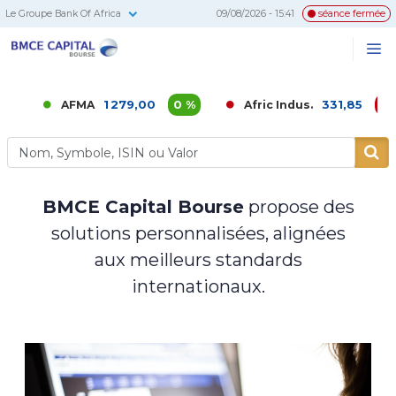
Le Groupe Bank Of Africa
09/08/2026 - 15:41
séance fermée
BMCE
Me
Recherc
Capital
Bourse
1 279,00
0 %
331,85
-0,02 %
AFMA
Afric Indus.
BMCE Capital Bourse
propose des
solutions personnalisées, alignées
aux meilleurs standards
internationaux.