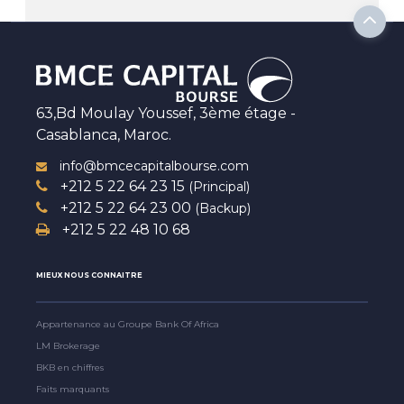
63,Bd Moulay Youssef, 3ème étage -
Casablanca, Maroc.
info@bmcecapitalbourse.com
+212 5 22 64 23 15
(Principal)
+212 5 22 64 23 00
(Backup)
+212 5 22 48 10 68
MIEUX NOUS CONNAITRE
Appartenance au Groupe Bank Of Africa
LM Brokerage
BKB en chiffres
Faits marquants