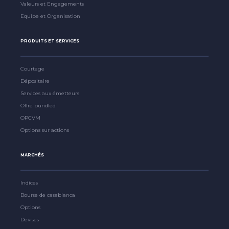
Valeurs et Engagements
Equipe et Organisation
PRODUITS ET SERVICES
Courtage
Dépositaire
Services aux émetteurs
Offre bundled
OPCVM
Options sur actions
MARCHÉS
Indices
Bourse de casablanca
Options
Devises