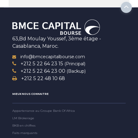
63,Bd Moulay Youssef, 3ème étage -
Casablanca, Maroc.
info@bmcecapitalbourse.com
+212 5 22 64 23 15
(Principal)
+212 5 22 64 23 00
(Backup)
+212 5 22 48 10 68
MIEUX NOUS CONNAITRE
Appartenance au Groupe Bank Of Africa
LM Brokerage
BKB en chiffres
Faits marquants