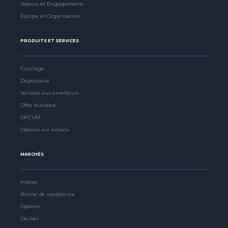
Valeurs et Engagements
Equipe et Organisation
PRODUITS ET SERVICES
Courtage
Dépositaire
Services aux émetteurs
Offre bundled
OPCVM
Options sur actions
MARCHÉS
Indices
Bourse de casablanca
Options
Devises