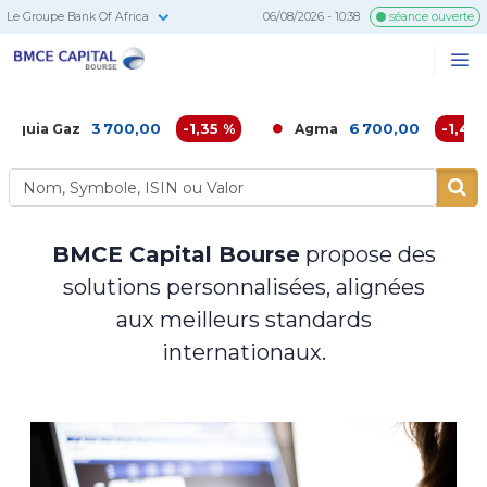
Le Groupe Bank Of Africa
06/08/2026 - 10:38
séance ouverte
BMCE
Me
Recherc
Capital
Bourse
3 700,00
-1,35 %
6 700,00
-1,49 %
a Gaz
Agma
BMCE Capital Bourse
propose des
solutions personnalisées, alignées
aux meilleurs standards
internationaux.