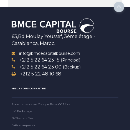
63,Bd Moulay Youssef, 3ème étage -
Casablanca, Maroc.
info@bmcecapitalbourse.com
+212 5 22 64 23 15
(Principal)
+212 5 22 64 23 00
(Backup)
+212 5 22 48 10 68
MIEUX NOUS CONNAITRE
Appartenance au Groupe Bank Of Africa
LM Brokerage
BKB en chiffres
Faits marquants