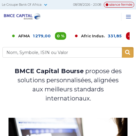
Le Groupe Bank Of Africa
08/08/2026 - 20:08
séance fermée
BMCE
Me
Recherc
Capital
Bourse
1 279,00
0 %
331,85
-0,02
AFMA
Afric Indus.
BMCE Capital Bourse
propose des
solutions personnalisées, alignées
aux meilleurs standards
internationaux.