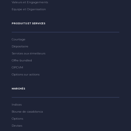
Valeurs et Engagements
Equipe et Organisation
PRODUITS ET SERVICES
Courtage
Dépositaire
Services aux émetteurs
Offre bundled
OPCVM
Options sur actions
MARCHÉS
Indices
Bourse de casablanca
Options
Devises