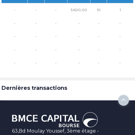
-
-
-
5 600,00
10
1
-
-
-
-
-
-
-
-
-
-
-
-
-
-
-
-
-
-
-
-
-
-
-
-
Dernières transactions
63,Bd Moulay Youssef, 3ème étage -