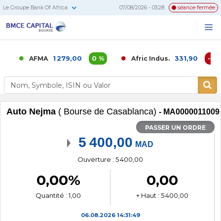
Le Groupe Bank Of Africa
07/08/2026 - 03:28
séance fermée
BMCE
Me
Recherc
Capital
Bourse
1 279,00
0 %
331,90
-0,02
AFMA
Afric Indus.
Auto Nejma
( Bourse de Casablanca)
- MA0000011009
PASSER UN ORDRE
5 400,00
MAD
Ouverture : 5 400,00
0,00%
0,00
Quantité : 1,00
+ Haut : 5 400,00
06.08.2026
14:31:49