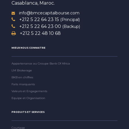
Casablanca, Maroc.
info@bmcecapitalbourse.com
+212 5 22 64 23 15
(Principal)
+212 5 22 64 23 00
(Backup)
+212 5 22 48 10 68
MIEUX NOUS CONNAITRE
Appartenance au Groupe Bank Of Africa
LM Brokerage
BKB en chiffres
Faits marquants
Valeurs et Engagements
Equipe et Organisation
PRODUITS ET SERVICES
Courtage