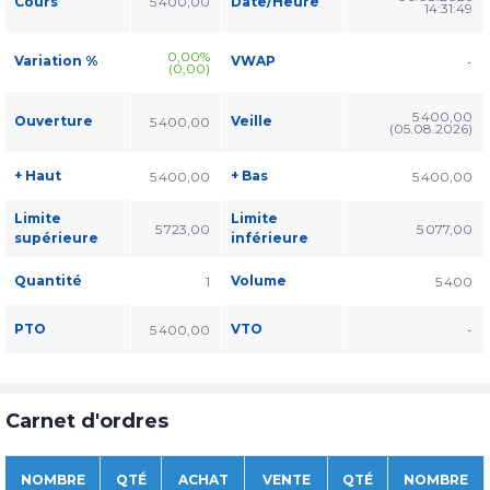
Cours
5 400,00
Date/Heure
14:31:49
0,00%
Variation %
VWAP
-
(0,00)
5 400,00
Ouverture
Veille
5 400,00
(05.08.2026)
+ Haut
+ Bas
5 400,00
5 400,00
Limite
Limite
5 723,00
5 077,00
supérieure
inférieure
Quantité
Volume
1
5 400
PTO
VTO
5 400,00
-
Carnet d'ordres
NOMBRE
QTÉ
ACHAT
VENTE
QTÉ
NOMBRE