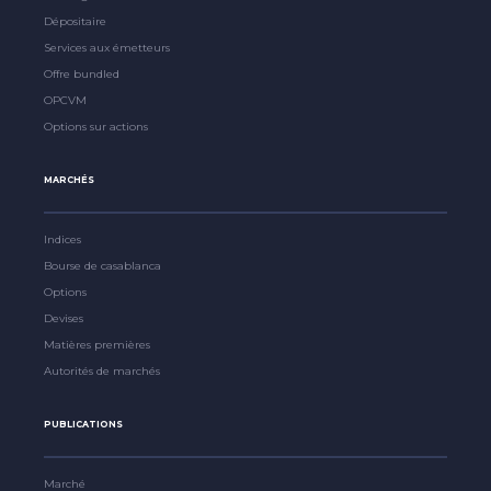
Dépositaire
Services aux émetteurs
Offre bundled
OPCVM
Options sur actions
MARCHÉS
Indices
Bourse de casablanca
Options
Devises
Matières premières
Autorités de marchés
PUBLICATIONS
Marché