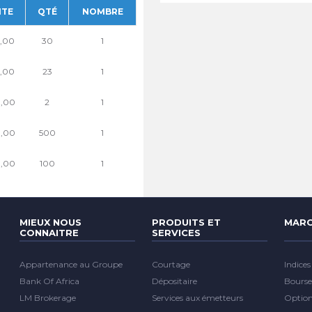
NTE
QTÉ
NOMBRE
6,00
30
1
0,00
23
1
0,00
2
1
0,00
500
1
0,00
100
1
MIEUX NOUS
PRODUITS ET
MARC
CONNAITRE
SERVICES
Appartenance au Groupe
Courtage
Indices
Bank Of Africa
Dépositaire
Bourse
LM Brokerage
Services aux émetteurs
Optio