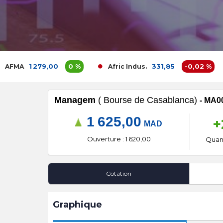
1 279,00
0 %
331,85
-0,02 %
Afric Indus.
Af
Managem
( Bourse de Casablanca)
- MA0
1 625,00
+
MAD
Ouverture : 1 620,00
Quant
Cotation
Graphique