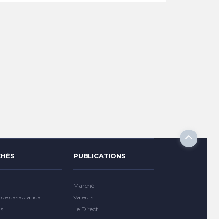
HÉS
PUBLICATIONS
Marché
 de casablanca
Valeurs
ns
Le Direct