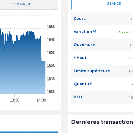
SÉANCE
HISTORIQUE
Cours
1 
1650
Variation %
+2,33% (+
1640
Ouverture
1 
1630
+ Haut
1 
1620
Limite supérieure
1 
1610
Quantité
1600
PTO
1 
13:30
14:30
Dernières transactio