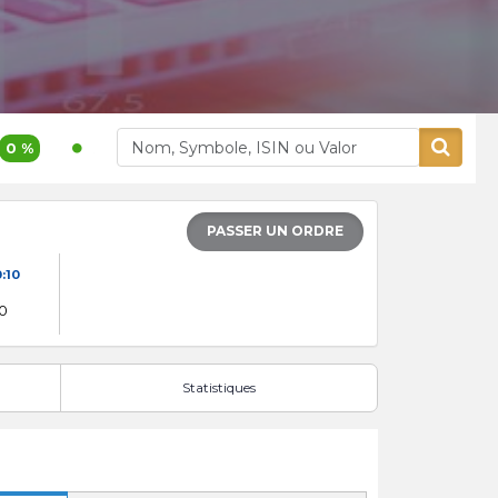
1 200,00
3,9 %
400,00
5,26
Akdital
Alliances
PASSER UN ORDRE
0:10
00
Statistiques