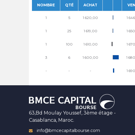
NOMBRE
QTÉ
ACHAT
VE
1
5
1 620,00
1 64
1
25
1 619,00
1 65
1
100
1 610,00
1 67
3
6
1 600,00
1 68
-
-
-
1 69
63,Bd Moulay Youssef, 3ème étage -
Casablanca, Maroc.
info@bmcecapitalbourse.com