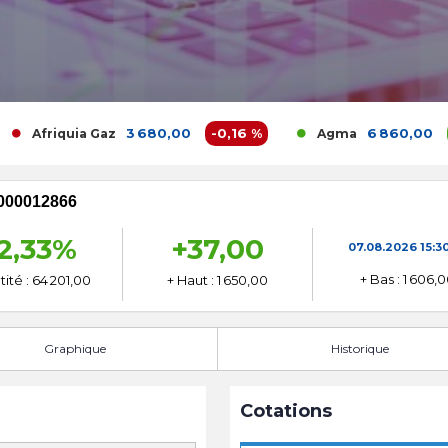
3 680,00
-0,16 %
6 860,00
0 %
riquia Gaz
Agma
000012866
2,33%
+37,00
07.08.2026
15:3
+ Bas : 1 606,
ité : 64 201,00
+ Haut : 1 650,00
Graphique
Historique
Cotations