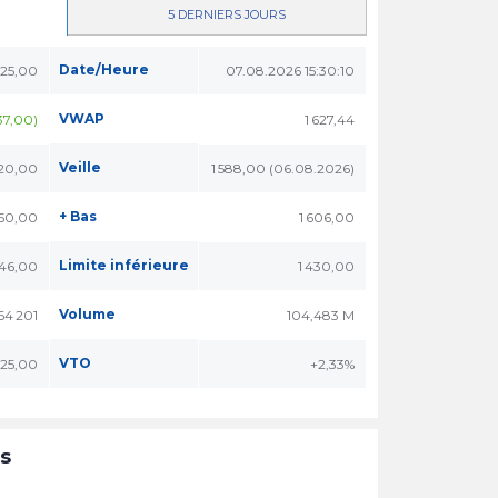
5 DERNIERS JOURS
Date/Heure
625,00
07.08.2026 15:30:10
VWAP
37,00)
1 627,44
Veille
620,00
1 588,00 (06.08.2026)
+ Bas
650,00
1 606,00
Limite inférieure
746,00
1 430,00
Volume
64 201
104,483 M
VTO
625,00
+2,33%
ns