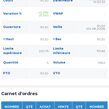
Cours
191,30
Date/Heure
14:30:32
+0,37%
Variation %
VWAP
-
(0,00)
191,30
Ouverture
Veille
191,30
(04.08.2026)
+ Haut
+ Bas
191,30
191,30
Limite
Limite
202,75
179,85
supérieure
inférieure
Quantité
Volume
5
956,5
PTO
VTO
191,30
-
Carnet d'ordres
NOMBRE
QTÉ
ACHAT
VENTE
QTÉ
NOMBRE