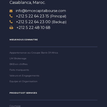
Casablanca, Maroc.
info@bmcecapitalbourse.com
+212 5 22 64 23 15
(Principal)
+212 5 22 64 23 00
(Backup)
+212 5 22 48 10 68
MIEUX NOUS CONNAITRE
Appartenance au Groupe Bank Of Africa
LM Brokerage
BKB en chiffres
Faits marquants
Valeurs et Engagements
Equipe et Organisation
PRODUITS ET SERVICES
Courtage