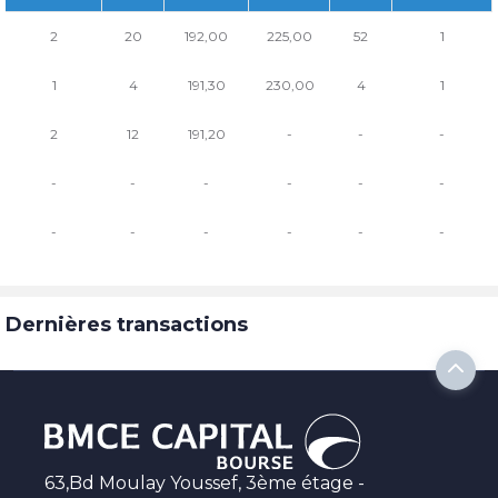
2
20
192,00
225,00
52
1
1
4
191,30
230,00
4
1
2
12
191,20
-
-
-
-
-
-
-
-
-
-
-
-
-
-
-
Dernières transactions
63,Bd Moulay Youssef, 3ème étage -