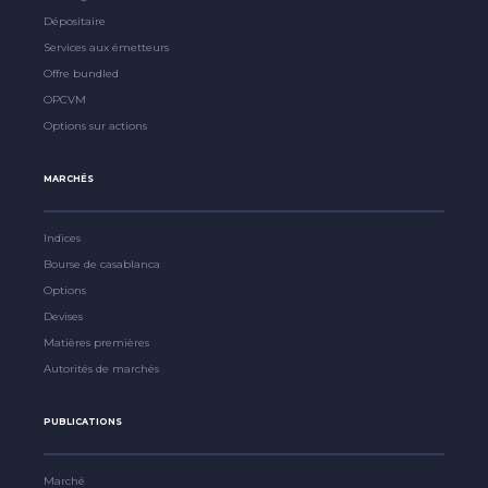
Dépositaire
Services aux émetteurs
Offre bundled
OPCVM
Options sur actions
MARCHÉS
Indices
Bourse de casablanca
Options
Devises
Matières premières
Autorités de marchés
PUBLICATIONS
Marché