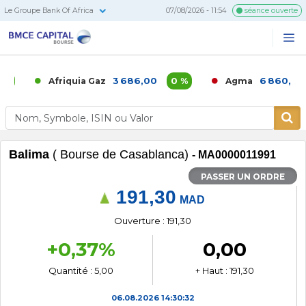
Le Groupe Bank Of Africa
07/08/2026 - 11:54
séance ouverte
BMCE
Me
Recherc
Capital
Bourse
3 686,00
0 %
6 860,00
Afriquia Gaz
Agma
Balima
( Bourse de Casablanca)
- MA0000011991
PASSER UN ORDRE
191,30
MAD
Ouverture : 191,30
+0,37%
0,00
Quantité : 5,00
+ Haut : 191,30
06.08.2026
14:30:32