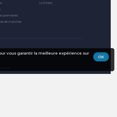
ns
Le Direct
s
es premières
tés de marchés
pour vous garantir la meilleure expérience sur
OK
ormation