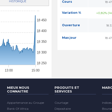
HISTORIQUE
Cours
18 4
Variation %
+0,82% (14
18 450
Ouverture
18 3
18 400
Max jour
18 4
18 350
18 300
18 250
13:00
15:00
MIEUX NOUS
PRODUITS ET
MARC
CONNAITRE
SERVICES
Appartenance au Groupe
Courtage
Indices
Bank Of Africa
Dépositaire
Bourse