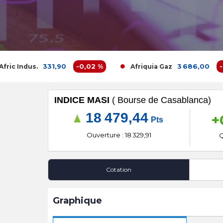
331,90
-0,02 %
3 686,00
-0,38 
Indus.
Afriquia Gaz
INDICE MASI
( Bourse de Casablanca)
18 479,44
+
Pts
Ouverture : 18 329,91
Q
Cotation
Graphique