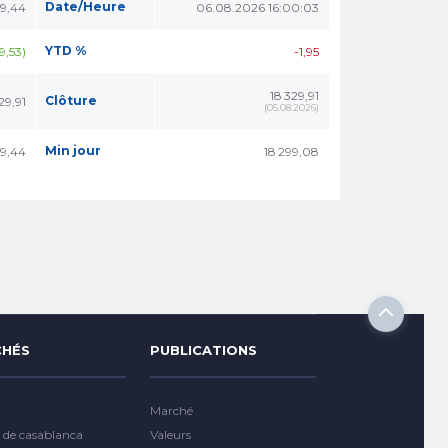
Date/Heure
79,44
06.08.2026 16:00:03
YTD %
9,53)
-1,95
18 329,91
Clôture
29,91
(
05.08.2026
)
Min jour
79,44
18 299,08
HÉS
PUBLICATIONS
Marché
 de casablanca
Valeurs