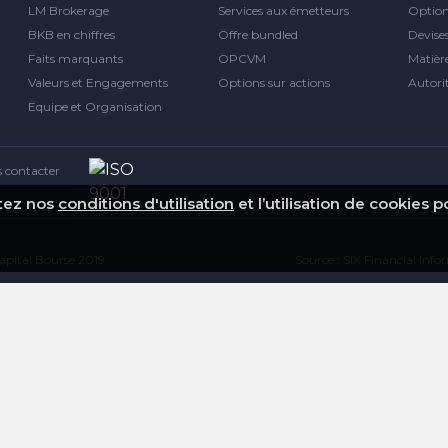
LM Brokerage
Services aux émetteurs
Optio
BKB en chiffres
Offre bundled
Devise
Faits marquants
OPCVM
Matièr
Valeurs et Engagements
Options sur actions
Autori
Equipe et Organisation
 contacter
ptez nos
conditions d'utilisation
et l’utilisation de cookies 
pital Bourse 2019
Source : SIX Financial Inf