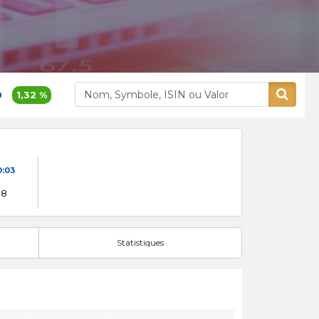
32 %
380,00
0,8 %
Alliances
Aluminium Maroc
0:03
08
Statistiques