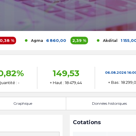
%
6 860,00
2,39 %
1 155,00
1,
Agma
Akdital
0,82%
149,53
06.08.2026
16:0
+ Bas : 18 299,
uantité : -
+ Haut : 18 479,44
Graphique
Données historiques
Cotations