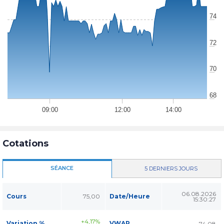
74
72
70
68
09:00
12:00
14:00
Cotations
SÉANCE
5 DERNIERS JOURS
06.08.2026
Cours
75,00
Date/Heure
15:30:27
+4,17%
Variation %
VWAP
74,08