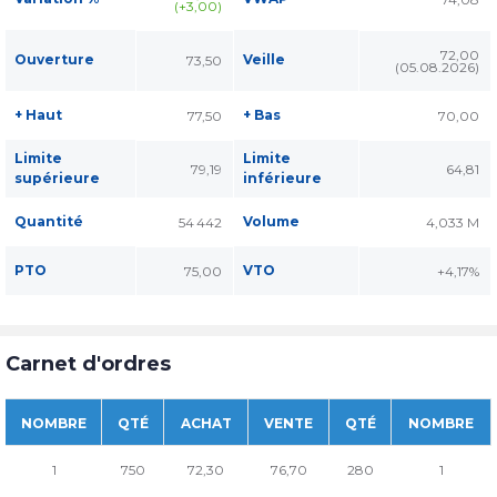
(+3,00)
72,00
Ouverture
Veille
73,50
(05.08.2026)
+ Haut
+ Bas
77,50
70,00
Limite
Limite
79,19
64,81
supérieure
inférieure
Quantité
Volume
54 442
4,033 M
PTO
VTO
75,00
+4,17%
Carnet d'ordres
NOMBRE
QTÉ
ACHAT
VENTE
QTÉ
NOMBRE
1
750
72,30
76,70
280
1