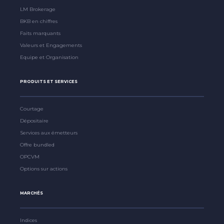
LM Brokerage
BKB en chiffres
Faits marquants
Valeurs et Engagements
Equipe et Organisation
PRODUITS ET SERVICES
Courtage
Dépositaire
Services aux émetteurs
Offre bundled
OPCVM
Options sur actions
MARCHÉS
Indices