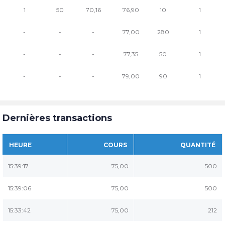
1
50
70,16
76,90
10
1
-
-
-
77,00
280
1
-
-
-
77,35
50
1
-
-
-
79,00
90
1
Dernières transactions
HEURE
COURS
QUANTITÉ
15:39:17
75,00
500
15:39:06
75,00
500
15:33:42
75,00
212