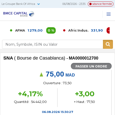
Le Groupe Bank Of Africa
06/08/2026 - 23:35
séance fermée
BMCE
Me
Recherc
Capital
Bourse
1 279,00
0 %
331,90
-0,02
AFMA
Afric Indus.
SNA
( Bourse de Casablanca)
- MA0000012700
PASSER UN ORDRE
75,00
MAD
Ouverture : 73,50
+4,17%
+3,00
Quantité : 54 442,00
+ Haut : 77,50
06.08.2026
15:30:27