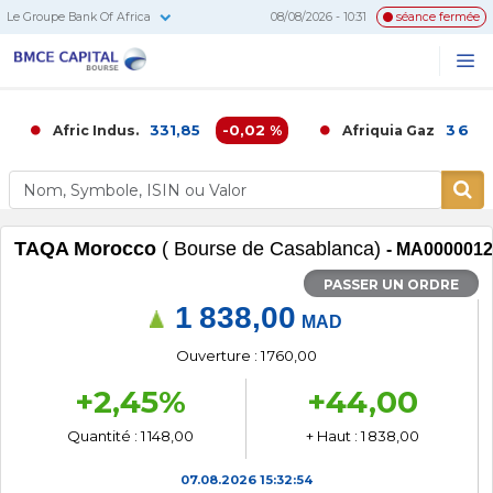
Le Groupe Bank Of Africa
08/08/2026 - 10:31
séance fermée
BMCE
Me
Recherc
Capital
Bourse
331,85
-0,02 %
3 680,0
Afric Indus.
Afriquia Gaz
TAQA Morocco
( Bourse de Casablanca)
- MA000001
PASSER UN ORDRE
1 838,00
MAD
Ouverture : 1 760,00
+2,45%
+44,00
Quantité : 1 148,00
+ Haut : 1 838,00
07.08.2026
15:32:54