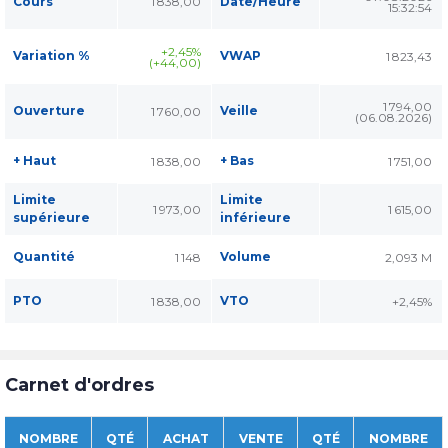
Cours
1 838,00
Date/Heure
15:32:54
+2,45%
Variation %
VWAP
1 823,43
(+44,00)
1 794,00
Ouverture
Veille
1 760,00
(06.08.2026)
+ Haut
+ Bas
1 838,00
1 751,00
Limite
Limite
1 973,00
1 615,00
supérieure
inférieure
Quantité
Volume
1 148
2,093 M
PTO
VTO
1 838,00
+2,45%
Carnet d'ordres
NOMBRE
QTÉ
ACHAT
VENTE
QTÉ
NOMBRE