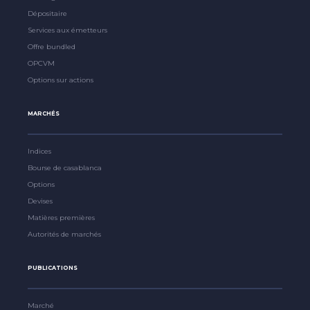
Dépositaire
Services aux émetteurs
Offre bundled
OPCVM
Options sur actions
MARCHÉS
Indices
Bourse de casablanca
Options
Devises
Matières premières
Autorités de marchés
PUBLICATIONS
Marché