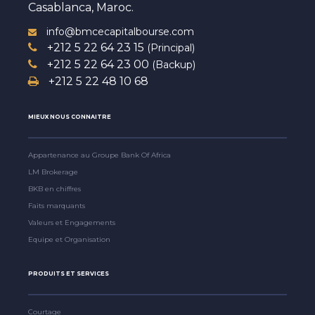
Casablanca, Maroc.
info@bmcecapitalbourse.com
+212 5 22 64 23 15
(Principal)
+212 5 22 64 23 00
(Backup)
+212 5 22 48 10 68
MIEUX NOUS CONNAITRE
Appartenance au Groupe Bank Of Africa
LM Brokerage
BKB en chiffres
Faits marquants
Valeurs et Engagements
Equipe et Organisation
PRODUITS ET SERVICES
Courtage