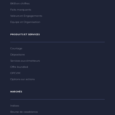
BKB en chiffres
Faits marquants
Valeurs et Engagements
Equipe et Organisation
PRODUITS ET SERVICES
Courtage
Dépositaire
Services aux émetteurs
Offre bundled
OPCVM
Options sur actions
MARCHÉS
Indices
Bourse de casablanca