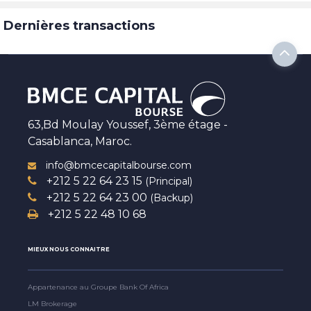
Dernières transactions
63,Bd Moulay Youssef, 3ème étage -
Casablanca, Maroc.
info@bmcecapitalbourse.com
+212 5 22 64 23 15
(Principal)
+212 5 22 64 23 00
(Backup)
+212 5 22 48 10 68
MIEUX NOUS CONNAITRE
Appartenance au Groupe Bank Of Africa
LM Brokerage