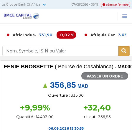
Le Groupe Bank Of Africa
07/08/2026 - 06:19
séance fermée
BMCE
Me
Recherc
Capital
Bourse
331,90
-0,02 %
3 686,0
Afric Indus.
Afriquia Gaz
FENIE BROSSETTE
( Bourse de Casablanca)
- MA00
PASSER UN ORDRE
356,85
MAD
Ouverture : 335,00
+9,99%
+32,40
Quantité : 14 403,00
+ Haut : 356,85
06.08.2026
15:30:53