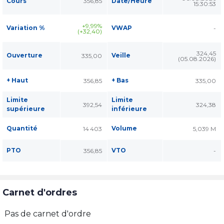
Cours
356,85
Date/Heure
15:30:53
+9,99%
Variation %
VWAP
-
(+32,40)
324,45
Ouverture
Veille
335,00
(05.08.2026)
+ Haut
+ Bas
356,85
335,00
Limite
Limite
392,54
324,38
supérieure
inférieure
Quantité
Volume
14 403
5,039 M
PTO
VTO
356,85
-
Carnet d'ordres
Pas de carnet d'ordre