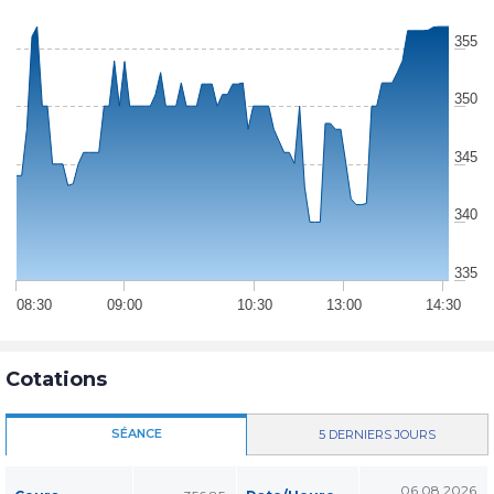
355
350
345
340
335
08:30
09:00
10:30
13:00
14:30
Cotations
SÉANCE
5 DERNIERS JOURS
06.08.2026