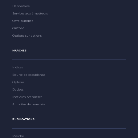
Dépositaire
Services aux émetteurs
Offre bundled
OPCVM
Options sur actions
MARCHÉS
Indices
Bourse de casablanca
Options
Devises
Matières premières
Autorités de marchés
PUBLICATIONS
Marché