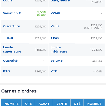
Cours
1 279,00
Date/Heure
14:30:05
0,00%
Variation %
VWAP
-
(0,00)
1 279,00
Ouverture
Veille
1 279,00
(05.08.2026)
+ Haut
+ Bas
1 279,00
1 279,00
Limite
Limite
1 355,00
1 203,00
supérieure
inférieure
Quantité
Volume
36
46 044
PTO
VTO
1 265,00
-1,09%
Carnet d'ordres
NOMBRE
QTÉ
ACHAT
VENTE
QTÉ
NOMBRE