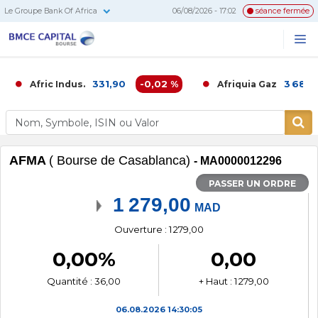
Le Groupe Bank Of Africa
06/08/2026 - 17:02
séance fermée
BMCE
Me
Recherc
Capital
Bourse
331,90
-0,02 %
3 686,00
Afric Indus.
Afriquia Gaz
AFMA
( Bourse de Casablanca)
- MA0000012296
PASSER UN ORDRE
1 279,00
MAD
Ouverture : 1 279,00
0,00%
0,00
Quantité : 36,00
+ Haut : 1 279,00
06.08.2026
14:30:05