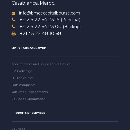
Casablanca, Maroc.
info@bmcecapitalbourse.com
+212 5 22 64 23 15
(Principal)
+212 5 22 64 23 00
(Backup)
+212 5 22 48 10 68
MIEUX NOUS CONNAITRE
Appartenance au Groupe Bank Of Africa
LM Brokerage
BKB en chiffres
Faits marquants
Valeurs et Engagements
Equipe et Organisation
PRODUITS ET SERVICES
Courtage