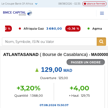
Le Groupe Bank Of Africa
08/08/2026 - 02:35
séance fermée
BMCE
Me
Recherc
Capital
Bourse
02 %
3 680,00
-0,16 %
6 8
Afriquia Gaz
Agma
ATLANTASANAD
( Bourse de Casablanca)
- MA0000
PASSER UN ORDRE
129,00
MAD
Ouverture : 125,00
+3,20%
+4,00
Quantité : 1 368,00
+ Haut : 129,75
07.08.2026
15:30:37