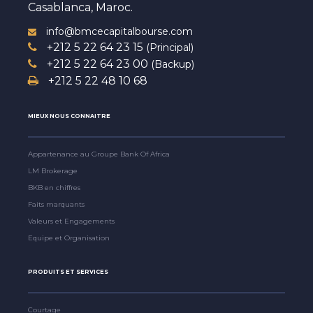
Casablanca, Maroc.
info@bmcecapitalbourse.com
+212 5 22 64 23 15
(Principal)
+212 5 22 64 23 00
(Backup)
+212 5 22 48 10 68
MIEUX NOUS CONNAITRE
Appartenance au Groupe Bank Of Africa
LM Brokerage
BKB en chiffres
Faits marquants
Valeurs et Engagements
Equipe et Organisation
PRODUITS ET SERVICES
Courtage