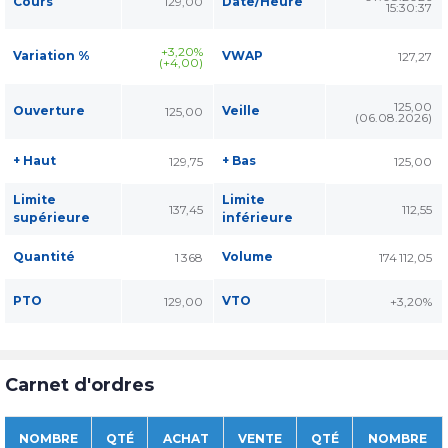
Cours
129,00
Date/Heure
15:30:37
+3,20%
Variation %
VWAP
127,27
(+4,00)
125,00
Ouverture
Veille
125,00
(06.08.2026)
+ Haut
+ Bas
129,75
125,00
Limite
Limite
137,45
112,55
supérieure
inférieure
Quantité
Volume
1 368
174 112,05
PTO
VTO
129,00
+3,20%
Carnet d'ordres
NOMBRE
QTÉ
ACHAT
VENTE
QTÉ
NOMBRE