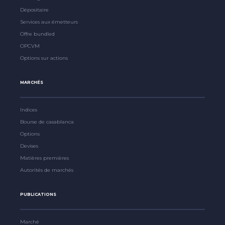
Dépositaire
Services aux émetteurs
Offre bundled
OPCVM
Options sur actions
MARCHÉS
Indices
Bourse de casablanca
Options
Devises
Matières premières
Autorités de marchés
PUBLICATIONS
Marché