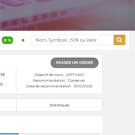
1 140,00
0,62 %
377,00
0,
Akdital
Alliances
PASSER UN ORDRE
:12
Objectif de cours : 2477 MAD
Recommandation : Conserver
00
Date de recommandation : 31/10/2025
Statistiques