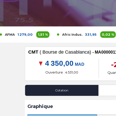
1 279,00
1,51 %
331,95
0,02 %
A
Afric Indus.
CMT
( Bourse de Casablanca)
- MA000001
4 350,00
-
MAD
Ouverture : 4 531,00
Quant
Cotation
Graphique