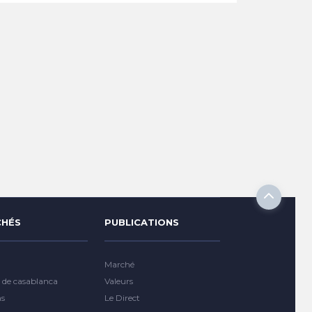
HÉS
PUBLICATIONS
Marché
 de casablanca
Valeurs
ns
Le Direct