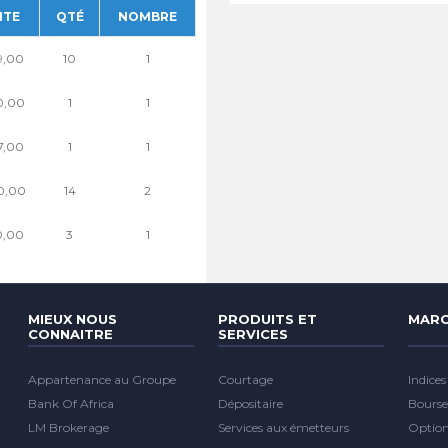
NTE
QTÉ
NOMBRE
9,00
10
1
0,00
1
1
7,00
1
1
0,00
14
2
0,00
3
1
MIEUX NOUS
PRODUITS ET
MARC
CONNAITRE
SERVICES
Appartenance au Groupe
Courtage
Indices
Bank Of Africa
Dépositaire
Bourse
LM Brokerage
Services aux émetteurs
Optio