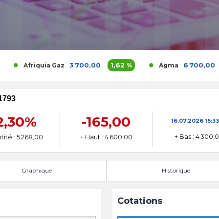
3 700,00
1,62 %
6 700,00
0 %
Afriquia Gaz
Agma
1793
2,30%
-165,00
16.07.2026
15:33
+ Bas : 4 300,
ité : 5 268,00
+ Haut : 4 600,00
Graphique
Historique
Cotations