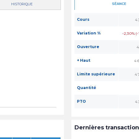
SÉANCE
HISTORIQUE
Cours
4
Variation %
-2,30% (-
Ouverture
4
+ Haut
4 
Limite supérieure
4 
Quantité
PTO
4
Dernières transactio