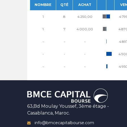
NOMBRE
QTÉ
ACHAT
VE
1
8
4 250,00
4 79
1
7
4 000,00
4 87
-
-
-
4 89
-
-
-
4 90
-
-
-
4 95
63,Bd Moulay Youssef, 3ème étage -
Casablanca, Maroc.
info@bmcecapitalbourse.com