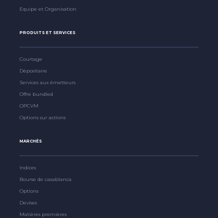
Equipe et Organisation
PRODUITS ET SERVICES
Courtage
Dépositaire
Services aux émetteurs
Offre bundled
OPCVM
Options sur actions
MARCHÉS
Indices
Bourse de casablanca
Options
Devises
Matières premières