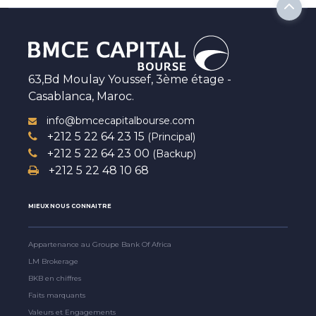
63,Bd Moulay Youssef, 3ème étage -
Casablanca, Maroc.
info@bmcecapitalbourse.com
+212 5 22 64 23 15
(Principal)
+212 5 22 64 23 00
(Backup)
+212 5 22 48 10 68
MIEUX NOUS CONNAITRE
Appartenance au Groupe Bank Of Africa
LM Brokerage
BKB en chiffres
Faits marquants
Valeurs et Engagements