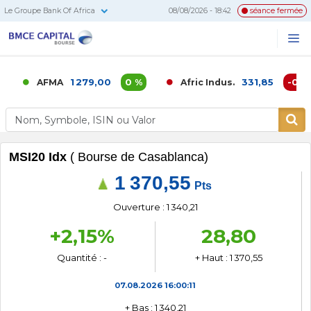
Le Groupe Bank Of Africa
08/08/2026 - 18:42
séance fermée
BMCE
Me
Recherc
Capital
Bourse
1 279,00
0 %
331,85
-0,02 
AFMA
Afric Indus.
MSI20 Idx
( Bourse de Casablanca)
1 370,55
Pts
Ouverture : 1 340,21
+2,15%
28,80
Quantité : -
+ Haut : 1 370,55
07.08.2026
16:00:11
+ Bas : 1 340,21