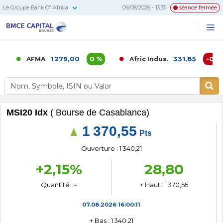
Le Groupe Bank Of Africa
09/08/2026 - 13:33
séance fermée
BMCE
Me
Recherc
Capital
Bourse
1 279,00
0 %
331,85
-0,02 
AFMA
Afric Indus.
MSI20 Idx
( Bourse de Casablanca)
1 370,55
Pts
Ouverture : 1 340,21
+2,15%
28,80
Quantité : -
+ Haut : 1 370,55
07.08.2026
16:00:11
+ Bas : 1 340,21