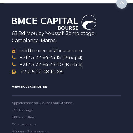
63,Bd Moulay Youssef, 3ème étage -
Casablanca, Maroc.
info@bmcecapitalbourse.com
+212 5 22 64 23 15
(Principal)
+212 5 22 64 23 00
(Backup)
+212 5 22 48 10 68
MIEUX NOUS CONNAITRE
Appartenance au Groupe Bank Of Africa
LM Brokerage
BKB en chiffres
Faits marquants
Valeurs et Engagements