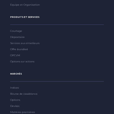
Equipe et Organisation
PRODUITS ET SERVICES
Courtage
Dépositaire
Services aux émetteurs
Offre bundled
OPCVM
Options sur actions
MARCHÉS
Indices
Bourse de casablanca
Options
Devises
Matières premières