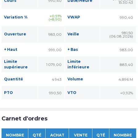
Cours
990,40
Date/Heure
15:30:43
+0,91%
Variation %
VWAP
990,40
(+8,90)
981,50
Ouverture
Veille
983,00
(06.08.2026)
+ Haut
+ Bas
999,00
983,00
Limite
Limite
1 079,00
883,40
supérieure
inférieure
Quantité
Volume
4 943
4,896 M
PTO
VTO
990,50
+0,92%
Carnet d'ordres
NOMBRE
QTÉ
ACHAT
VENTE
QTÉ
NOMBRE