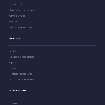
Dépositaire
Services aux émetteurs
Offre bundled
OPCVM
Options sur actions
MARCHÉS
Indices
Bourse de casablanca
Options
Devises
Matières premières
Autorités de marchés
PUBLICATIONS
Marché