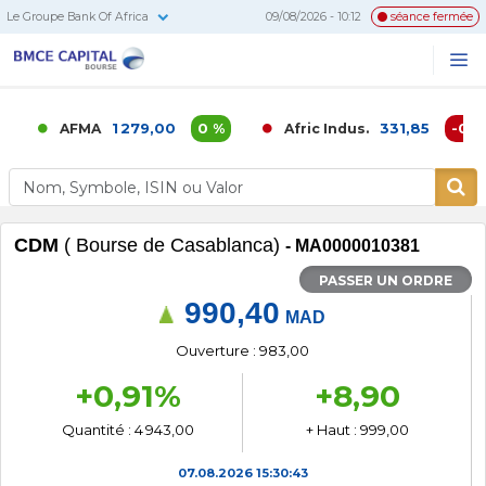
Le Groupe Bank Of Africa
09/08/2026 - 10:12
séance fermée
BMCE
Me
Recherc
Capital
Bourse
1 279,00
0 %
331,85
-0,02 
AFMA
Afric Indus.
CDM
( Bourse de Casablanca)
- MA0000010381
PASSER UN ORDRE
990,40
MAD
Ouverture : 983,00
+0,91%
+8,90
Quantité : 4 943,00
+ Haut : 999,00
07.08.2026
15:30:43