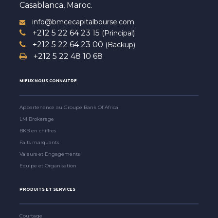
Casablanca, Maroc.
info@bmcecapitalbourse.com
+212 5 22 64 23 15
(Principal)
+212 5 22 64 23 00
(Backup)
+212 5 22 48 10 68
MIEUX NOUS CONNAITRE
Appartenance au Groupe Bank Of Africa
LM Brokerage
BKB en chiffres
Faits marquants
Valeurs et Engagements
Equipe et Organisation
PRODUITS ET SERVICES
Courtage