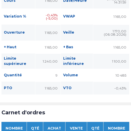
Cours
1 165,00
Date/Heure
14:31:59
-0,43%
Variation %
VWAP
1 165,00
(-5,00)
1 170,00
Ouverture
Veille
1 165,00
(06.08.2026)
+ Haut
+ Bas
1 165,00
1 165,00
Limite
Limite
1 240,00
1 100,00
supérieure
inférieure
Quantité
Volume
9
10 485
PTO
VTO
1 165,00
-0,43%
Carnet d'ordres
NOMBRE
QTÉ
ACHAT
VENTE
QTÉ
NOMBRE