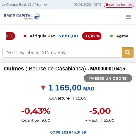
Le Groupe Bank Of Africa
09/08/2026 - 05:19
séance fermée
BMCE
Me
Recherc
Capital
Bourse
02 %
3 680,00
-0,16 %
6 8
Afriquia Gaz
Agma
Oulmes
( Bourse de Casablanca)
- MA0000010415
PASSER UN ORDRE
1 165,00
MAD
Ouverture : 1 165,00
-0,43%
-5,00
Quantité : 9,00
+ Haut : 1 165,00
07.08.2026
14:31:59