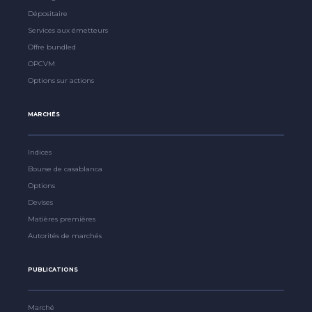
Dépositaire
Services aux émetteurs
Offre bundled
OPCVM
Options sur actions
MARCHÉS
Indices
Bourse de casablanca
Options
Devises
Matières premières
Autorités de marchés
PUBLICATIONS
Marché