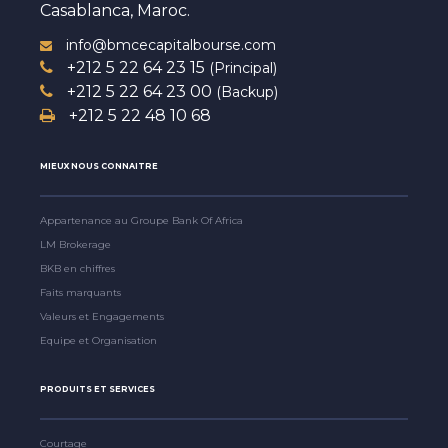
Casablanca, Maroc.
info@bmcecapitalbourse.com
+212 5 22 64 23 15
(Principal)
+212 5 22 64 23 00
(Backup)
+212 5 22 48 10 68
MIEUX NOUS CONNAITRE
Appartenance au Groupe Bank Of Africa
LM Brokerage
BKB en chiffres
Faits marquants
Valeurs et Engagements
Equipe et Organisation
PRODUITS ET SERVICES
Courtage