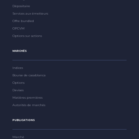
Dépositaire
Services aux émetteurs
Offre bundled
OPCVM
Options sur actions
MARCHÉS
Indices
Bourse de casablanca
Options
Devises
Matières premières
Autorités de marchés
PUBLICATIONS
Marché