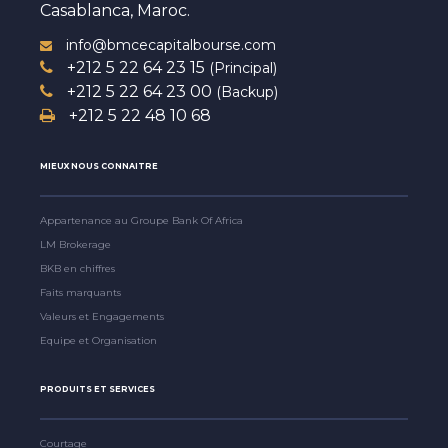
Casablanca, Maroc.
info@bmcecapitalbourse.com
+212 5 22 64 23 15
(Principal)
+212 5 22 64 23 00
(Backup)
+212 5 22 48 10 68
MIEUX NOUS CONNAITRE
Appartenance au Groupe Bank Of Africa
LM Brokerage
BKB en chiffres
Faits marquants
Valeurs et Engagements
Equipe et Organisation
PRODUITS ET SERVICES
Courtage