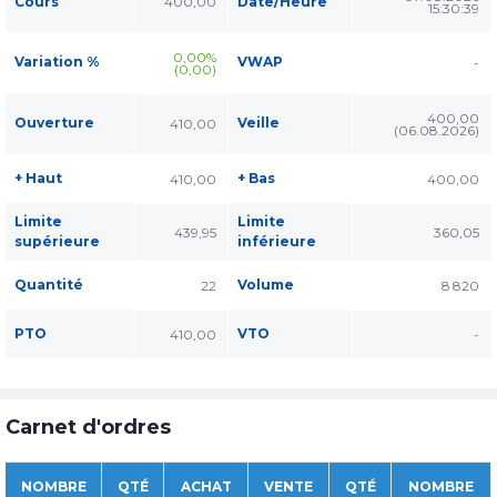
Cours
400,00
Date/Heure
15:30:39
0,00%
Variation %
VWAP
-
(0,00)
400,00
Ouverture
Veille
410,00
(06.08.2026)
+ Haut
+ Bas
410,00
400,00
Limite
Limite
439,95
360,05
supérieure
inférieure
Quantité
Volume
22
8 820
PTO
VTO
410,00
-
Carnet d'ordres
NOMBRE
QTÉ
ACHAT
VENTE
QTÉ
NOMBRE