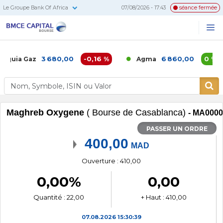
Le Groupe Bank Of Africa
07/08/2026 - 17:43
séance fermée
BMCE
Me
Recherc
Capital
Bourse
3 680,00
-0,16 %
6 860,00
0 %
iquia Gaz
Agma
Maghreb Oxygene
( Bourse de Casablanca)
- MA000
PASSER UN ORDRE
400,00
MAD
Ouverture : 410,00
0,00%
0,00
Quantité : 22,00
+ Haut : 410,00
07.08.2026
15:30:39