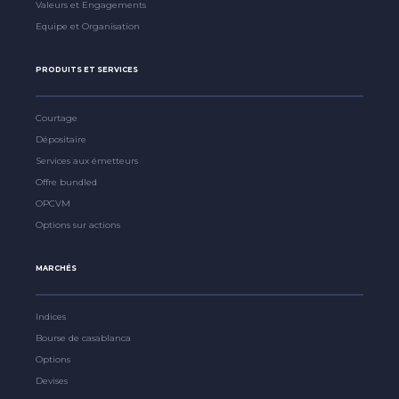
Valeurs et Engagements
Equipe et Organisation
PRODUITS ET SERVICES
Courtage
Dépositaire
Services aux émetteurs
Offre bundled
OPCVM
Options sur actions
MARCHÉS
Indices
Bourse de casablanca
Options
Devises