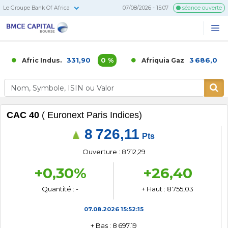
Le Groupe Bank Of Africa
07/08/2026 - 15:07
séance ouverte
BMCE
Me
Recherc
Capital
Bourse
331,90
0 %
3 686,00
Afric Indus.
Afriquia Gaz
CAC 40
( Euronext Paris Indices)
8 726,11
Pts
Ouverture : 8 712,29
+0,30%
+26,40
Quantité : -
+ Haut : 8 755,03
07.08.2026
15:52:15
+ Bas : 8 697,19