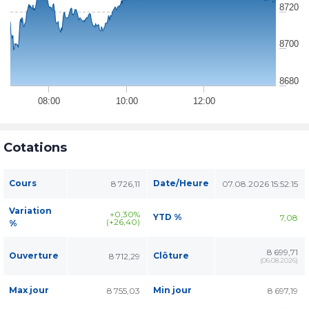
8720
8700
8680
08:00
10:00
12:00
Cotations
Cours
Date/Heure
8 726,11
07.08.2026 15:52:15
Variation
+0,30%
YTD %
7,08
(+26,40)
%
8 699,71
Ouverture
Clôture
8 712,29
(
06.08.2026
)
Max jour
Min jour
8 755,03
8 697,19