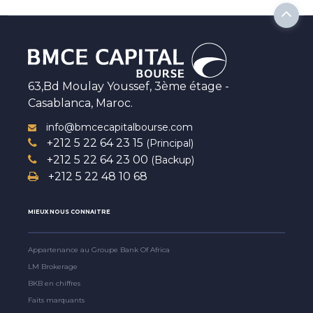
63,Bd Moulay Youssef, 3ème étage -
Casablanca, Maroc.
info@bmcecapitalbourse.com
+212 5 22 64 23 15
(Principal)
+212 5 22 64 23 00
(Backup)
+212 5 22 48 10 68
MIEUX NOUS CONNAITRE
Appartenance au Groupe Bank Of Africa
LM Brokerage
BKB en chiffres
Faits marquants