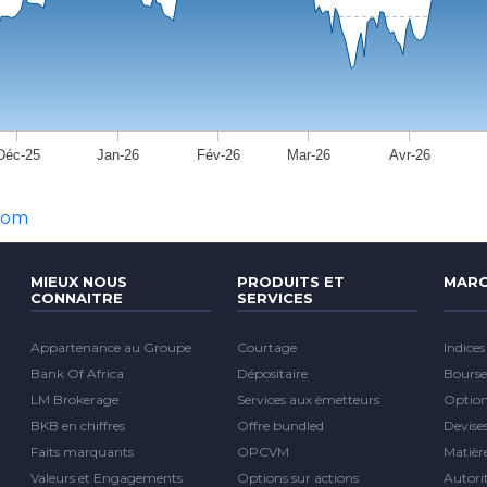
Déc-25
Jan-26
Fév-26
Mar-26
Avr-26
com
MIEUX NOUS
PRODUITS ET
MARC
CONNAITRE
SERVICES
Appartenance au Groupe
Courtage
Indices
Bank Of Africa
Dépositaire
Bourse
LM Brokerage
Services aux émetteurs
Optio
BKB en chiffres
Offre bundled
Devise
Faits marquants
OPCVM
Matièr
Valeurs et Engagements
Options sur actions
Autori