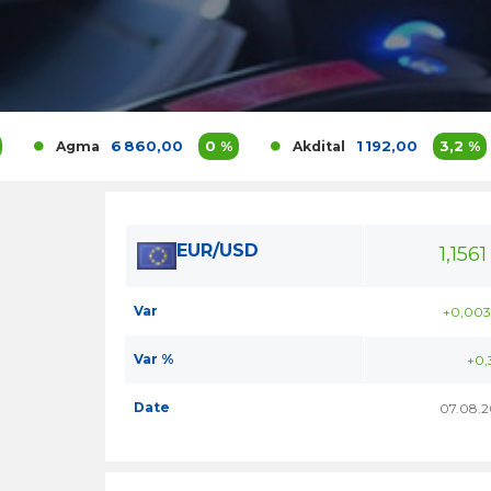
6 860,00
0 %
1 192,00
3,2 %
Agma
Akdital
EUR/USD
1,1561
Var
+0,003
Var %
+0,
Date
07.08.