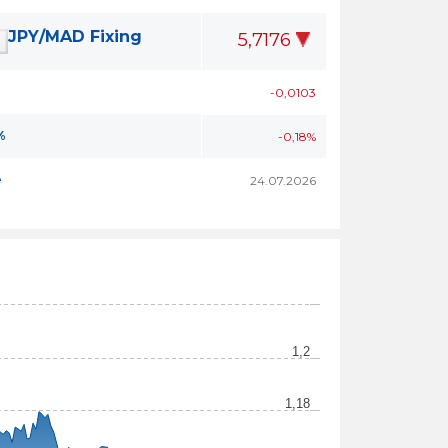
JPY/MAD Fixing
5,7176
-0,0103
%
-0,18%
e
24.07.2026
1,2
1,18