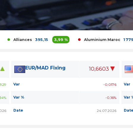
395,15
3,99 %
1 779,00
Alliances
Aluminium Maroc
EUR/MAD Fixing
10,6603
Var
Var
929
-0,0176
Var %
Var 
34%
-0,16%
Date
Dat
2026
24.07.2026