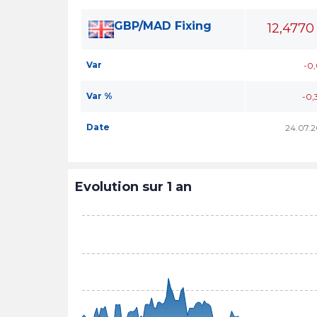
GBP/MAD Fixing
12,4770
Var
-0
Var %
-0,
Date
24.07.
Evolution sur 1 an