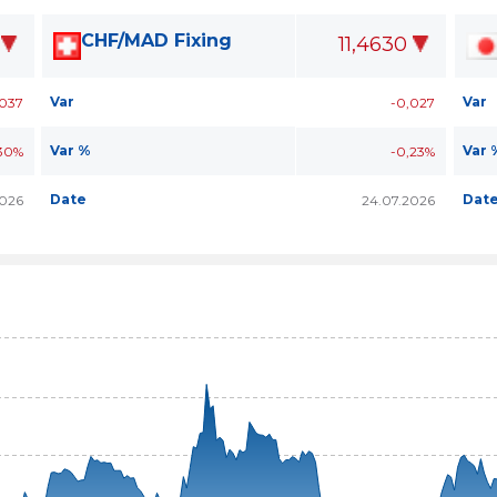
CHF/MAD Fixing
11,4630
Var
Var
,037
-0,027
Var %
Var 
30%
-0,23%
Date
Dat
2026
24.07.2026