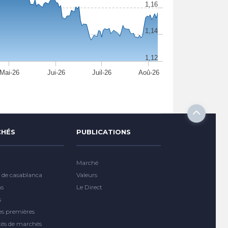
1,16
1,14
1,12
Mai-26
Jui-26
Juil-26
Aoû-26
HÉS
PUBLICATIONS
Marché
 de casablanca
Valeurs
ns
Le Direct
s
es premières
tés de marchés