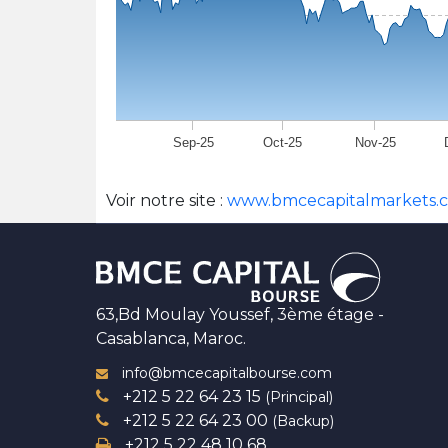
Sep-25
Oct-25
Nov-25
Voir notre site :
www.bmcecapitalmarkets.
63,Bd Moulay Youssef, 3ème étage -
Casablanca, Maroc.
info@bmcecapitalbourse.com
+212 5 22 64 23 15
(Principal)
+212 5 22 64 23 00
(Backup)
+212 5 22 48 10 68